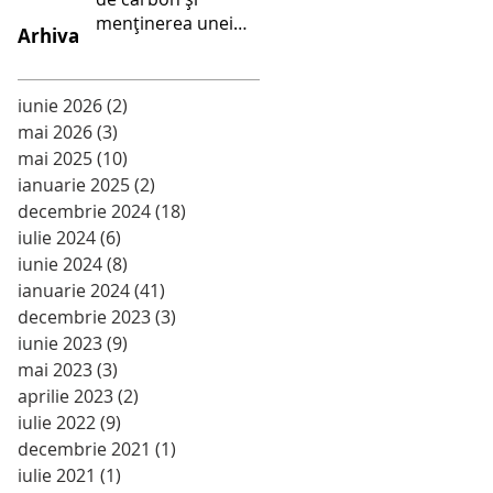
menținerea unei
Arhiva
alimentații sănătoase
- Școala Gimnazială
Palanca
iunie 2026
(2)
2 postări
mai 2026
(3)
3 postări
mai 2025
(10)
10 postări
ianuarie 2025
(2)
2 postări
decembrie 2024
(18)
18 postări
iulie 2024
(6)
6 postări
iunie 2024
(8)
8 postări
ianuarie 2024
(41)
41 postări
decembrie 2023
(3)
3 postări
iunie 2023
(9)
9 postări
mai 2023
(3)
3 postări
aprilie 2023
(2)
2 postări
iulie 2022
(9)
9 postări
decembrie 2021
(1)
1 postare
iulie 2021
(1)
1 postare