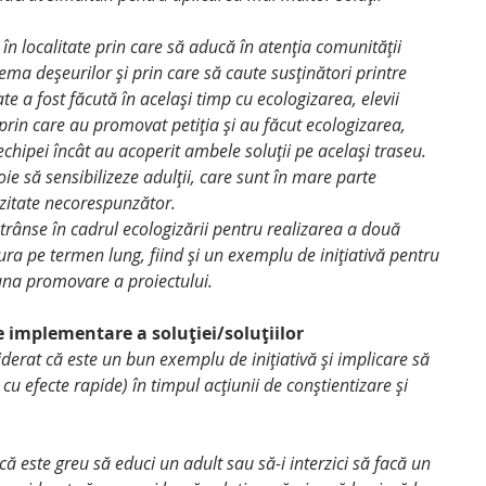
ma deșeurilor și prin care să caute susținători printre 
tate a fost făcută în același timp cu ecologizarea, elevii 
prin care au promovat petiția și au făcut ecologizarea, 
echipei încât au acoperit ambele soluții pe același traseu. 
oie să sensibilizeze adulții, care sunt în mare parte 
zitate necorespunzător.
a pe termen lung, fiind și un exemplu de inițiativă pentru 
una promovare a proiectului.
e implementare a soluției/soluțiilor
iderat că este un bun exemplu de inițiativă și implicare să 
u efecte rapide) în timpul acțiunii de conștientizare și 
că este greu să educi un adult sau să-i interzici să facă un 