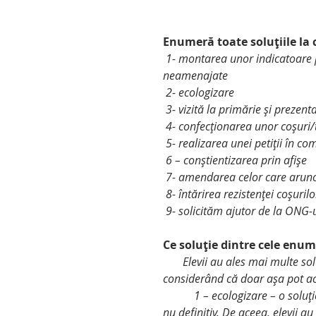
Enumeră toate soluțiile la c
 1- montarea unor indicatoare privind interzicerea aruncării deșeurilor în locurile 
neamenajate
 2- ecologizare
 3- vizită la primărie și preze
 4- confecționarea unor coșuri
 5- realizarea unei petiții în c
 6 – conștientizarea prin afișe
 7- amendarea celor care arun
 8- întărirea rezistenței coșuril
 9- solicităm ajutor de la ONG-u
Ce soluție dintre cele enum
       Elevii au ales mai multe soluții (cu impact imediat și cu impact pe termen lung), 
considerând că doar așa pot a
           1 – ecologizare – o soluție cu impact rapid, care ar fi rezolvat problema repede, însă 
nu definitiv. De aceea, elevii a