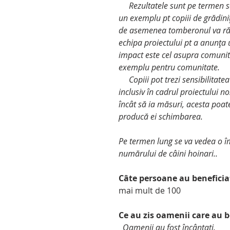
     Rezultatele sunt pe termen scurt – curățenie din urma ecologizării, și pe termen lung – 
un exemplu pt copiii de grădini
de asemenea tomberonul va rămâ
echipa proiectului pt a anunța u
impact este cel asupra comunităț
exemplu pentru comunitate. 
     Copiii pot trezi sensibilitatea în adulți și pot duce la generarea unor schimbări benefice, 
inclusiv în cadrul proiectului n
încât să ia măsuri, acesta poate
producă ei schimbarea.
Pe termen lung se va vedea o îm
numărului de câini hoinari.. 
Câte persoane au beneficia
mai mult de 100 
Ce au zis oamenii care au be
  Oamenii au fost încântați.