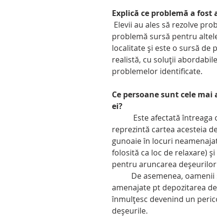
Explică ce problemă a fost a
 Elevii au ales să rezolve problema deșeurilor de pe străzi pentru că este o 
problemă sursă pentru altele:
localitate și este o sursă de
realistă, cu soluții abordabi
problemelor identificate.
Ce persoane sunt cele mai 
ei?
           Este afectată întreaga comunitate. Pe lângă faptul că aspectul unei localități 
reprezintă cartea acesteia de
gunoaie în locuri neamenajat
folosită ca loc de relaxare) ș
pentru aruncarea deșeurilor.
          De asemenea, oamenii sunt deranjați de faptul că lipsa spațiilor (suficiente) 
amenajate pt depozitarea deșe
înmulțesc devenind un pericol
deșeurile.