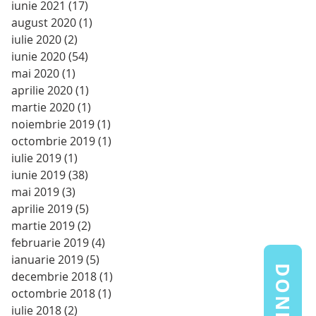
iunie 2021
(17)
17 postări
august 2020
(1)
1 postare
iulie 2020
(2)
2 postări
iunie 2020
(54)
54 postări
mai 2020
(1)
1 postare
aprilie 2020
(1)
1 postare
martie 2020
(1)
1 postare
noiembrie 2019
(1)
1 postare
octombrie 2019
(1)
1 postare
iulie 2019
(1)
1 postare
iunie 2019
(38)
38 postări
mai 2019
(3)
3 postări
aprilie 2019
(5)
5 postări
martie 2019
(2)
2 postări
februarie 2019
(4)
4 postări
ianuarie 2019
(5)
5 postări
DONEAZĂ
decembrie 2018
(1)
1 postare
octombrie 2018
(1)
1 postare
iulie 2018
(2)
2 postări