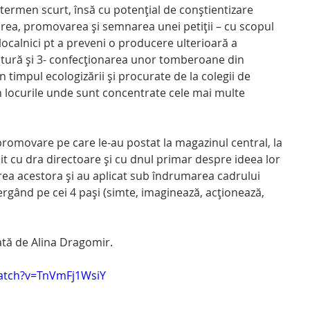
termen scurt, însă cu potențial de conștientizare 
izarea, promovarea și semnarea unei petiții – cu scopul 
localnici pt a preveni o producere ulterioară a 
natură și 3- confecționarea unor tomberoane din 
n timpul ecologizării și procurate de la colegii de 
n locurile unde sunt concentrate cele mai multe 
bit cu dra directoare și cu dnul primar despre ideea lor 
rea acestora și au aplicat sub îndrumarea cadrului 
ergând pe cei 4 pași (simte, imaginează, acționează, 
ată de Alina Dragomir.
atch?v=TnVmFj1WsiY