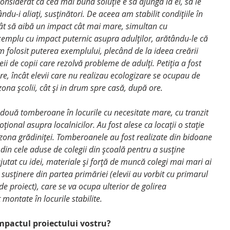
au considerat că cea mai bună soluție e să ajungă la ei, să le 
du-i aliați, susținători. De aceea am stabilit condițiile în 
cât să aibă un impact cât mai mare, simultan cu 
xemplu cu impact puternic asupra adulților, arătându-le că 
Am folosit puterea exemplului, plecând de la ideea creării 
deii de copii care rezolvă probleme de adulți. Petiția a fost 
e, încât elevii care nu realizau ecologizare se ocupau de 
zona școlii, cât și in drum spre casă, după ore. 
două tomberoane în locurile cu necesitate mare, cu tranzit 
ional asupra localnicilor. Au fost alese ca locații o stație 
 zona grădiniței. Tomberoanele au fost realizate din bidoane 
i din cele aduse de colegii din școală pentru a susține 
ajutat cu idei, materiale și forță de muncă colegi mai mari ai 
u susținere din partea primăriei (elevii au vorbit cu primarul 
 de proiect), care se va ocupa ulterior de golirea 
montate în locurile stabilite.
mpactul proiectului vostru?