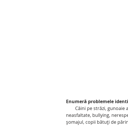
Enumeră problemele identif
        Câini pe străzi, gunoaie aruncate pe străzi și în pădure, teme multe, străzi 
neasfaltate, bullying, neresp
șomajul, copii bătuți de părin