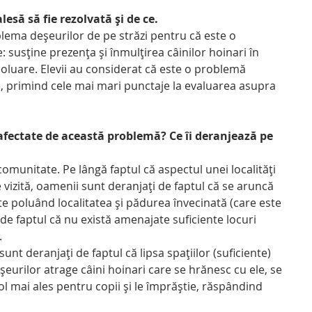
lesă să fie rezolvată și de ce.
 susține prezența și înmulțirea câinilor hoinari în 
 poluare. Elevii au considerat că este o problemă 
le, primind cele mai mari punctaje la evaluarea asupra 
afectate de această problemă? Ce îi deranjează pe 
 vizită, oamenii sunt deranjați de faptul că se aruncă 
e poluând localitatea și pădurea învecinată (care este 
i de faptul că nu există amenajate suficiente locuri 
 
urilor atrage câini hoinari care se hrănesc cu ele, se 
 mai ales pentru copii și le împrăștie, răspândind 