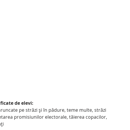
icate de elevi:
etarea promisiunilor electorale, tăierea copacilor, 
ți