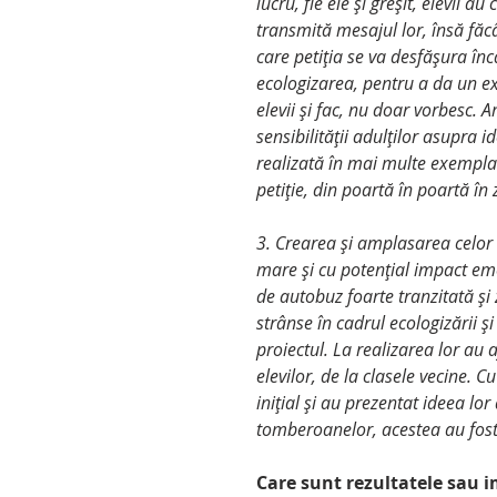
lucru, fie ele și greșit, elevii 
transmită mesajul lor, însă făcân
care petiția se va desfășura în
ecologizarea, pentru a da un e
elevii și fac, nu doar vorbesc. 
sensibilității adulților asupra i
realizată în mai multe exemplar
petiție, din poartă în poartă în 
3. Crearea și amplasarea celor 
mare și cu potențial impact emoț
de autobuz foarte tranzitată și
strânse în cadrul ecologizării ș
proiectul. La realizarea lor au 
elevilor, de la clasele vecine. C
inițial și au prezentat ideea lor
tomberoanelor, acestea au fost 
Care sunt rezultatele sau i