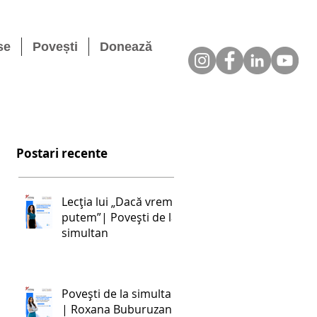
se
Povești
Donează
Postari recente
Lecția lui „Dacă vrem,
putem”| Povești de la
simultan
Povești de la simultan
| Roxana Buburuzan: