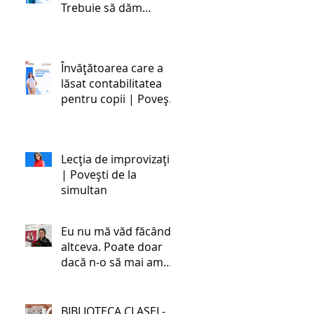
Trebuie să dăm
societății oameni
stabili emoțional și
dezvoltați cognitiv,
Învățătoarea care a
ceea ce este foarte
lăsat contabilitatea
greu în zilele noastre,
pentru copii | Povești
cu toate schimbările.
de la simultan
Lecția de improvizație
| Povești de la
simultan
Eu nu mă văd făcând
altceva. Poate doar
dacă n-o să mai am
încotro. | Povestea
unei învățătoare de la
simultan
BIBLIOTECA CLASEI -