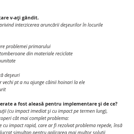
are v-ați gândit.
ntare problemei primarului
/tomberoane din materiale reciclate
omunitate
că deșeuri
or vechi pt a nu ajunge câinii hoinari la ele
rit 
erate a fost aleasă pentru implementare și de ce?
coperi cât mai complet problema:
u lucrat simultan pentru aplicarea mai multor soluții 