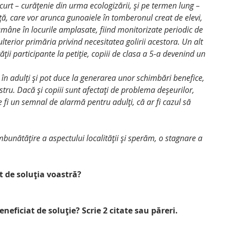
ță, care vor arunca gunoaiele în tomberonul creat de elevi, 
ne în locurile amplasate, fiind monitorizate periodic de 
lterior primăria privind necesitatea golirii acestora. Un alt 
ii participante la petiție, copiii de clasa a 5-a devenind un 
ostru. Dacă și copiii sunt afectați de problema deșeurilor, 
 fi un semnal de alarmă pentru adulți, că ar fi cazul să 
bunătățire a aspectului localității și sperăm, o stagnare a 
t de soluția voastră?
neficiat de soluție? Scrie 2 citate sau păreri.