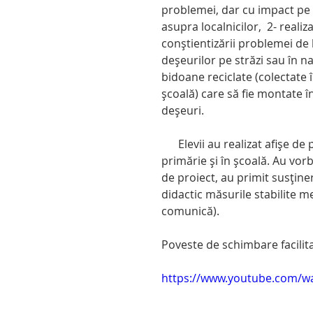
problemei, dar cu impact pe 
asupra localnicilor,  2- real
conștientizării problemei de 
deșeurilor pe străzi sau în 
bidoane reciclate (colectate î
școală) care să fie montate î
deșeuri.
      Elevii au realizat afișe de promovare pe care le-au postat la magazinul central, la 
primărie și în școală. Au vor
de proiect, au primit susține
didactic măsurile stabilite m
comunică).
Poveste de schimbare facilit
https://www.youtube.com/w