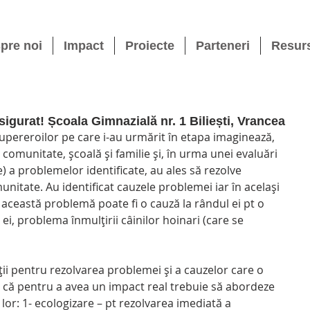
pre noi
Impact
Proiecte
Parteneri
Resur
sigurat! Școala Gimnazială nr. 1 Biliești, Vrancea
comunitate, școală și familie și, în urma unei evaluări 
te) a problemelor identificate, au ales să rezolve 
itate. Au identificat cauzele problemei iar în același 
 această problemă poate fi o cauză la rândul ei pt o 
ei, problema înmulțirii câinilor hoinari (care se 
 că pentru a avea un impact real trebuie să abordeze 
 lor: 1- ecologizare – pt rezolvarea imediată a 