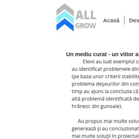
Acasă
Des
Un mediu curat - un viitor a
         Elevii au luat exemplul supereroilor pe care i-au urmărit în etapa imaginează, 
au identificat problemele din 
(pe baza unor criterii stabili
problema deșeurilor din comun
timp au ajuns la concluzia că
altă problemă identificată de 
hrănesc din gunoaie).
     Au propus mai multe soluții pentru rezolvarea problemei și a cauzelor care o 
generează și au concluzionat
mai multe soluții în proiectul