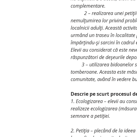
complementare.
           2 – realizarea unei petiții în localitate prin care să aducă în atenția comunității 
nemulțumirea lor privind proble
localnicii adulți. Această activi
urmând un traseu în localitate 
împărțindu-și sarcini în cadrul 
Elevii au considerat că este nev
răspunzători de deșeurile depo
         3 – utilizarea bidoanelor strânse în cadrul ecologizării pentru realizarea a două 
tomberoane. Aceasta este măsur
comunitate, având în vedere b
Descrie pe scurt procesul d
1. Ecologizarea – elevii au cons
realizeze ecologizarea (măsura c
semnare a petiției. 
2. Petiția – plecând de la ideea 