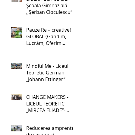
Școala Gimnazială
,,Șerban Cioculescu”
Pauze Re – creative!
GLOBAL (Gândim,
Lucrăm, Oferim
soluții, Binefacere,
Acționăm, Luptăm
pentru schimbare) -
Mindful Me - Liceul
Școala Gimnazială nr.
Teoretic German
1 Lehliu-Gară
„Johann Ettinger”
CHANGE MAKERS -
LICEUL TEORETIC
„MIRCEA ELIADE”-
GALAȚI
Reducerea amprentei
de carbon și