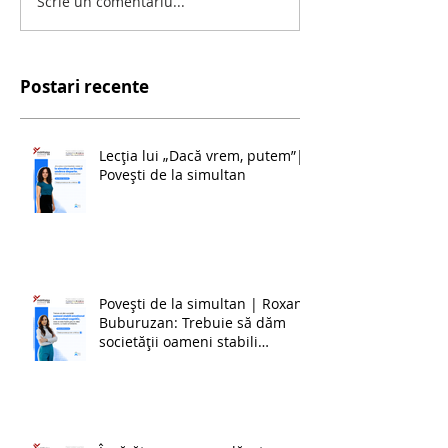
Scrie un comentariu...
Postari recente
Lecția lui „Dacă vrem, putem”|
Povești de la simultan
Povești de la simultan | Roxana
Buburuzan: Trebuie să dăm
societății oameni stabili
emoțional și dezvoltați cognitiv,
ceea ce este foarte greu în
zilele noastre, cu toate
schimbările.