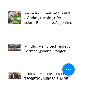
Pauze Re – creative! GLOBAL
(Gândim, Lucrăm, Oferim
soluții, Binefacere, Acționăm,
Luptăm pentru schimbare) -
Școala Gimnazială nr. 1 Lehliu-
Gară
Mindful Me - Liceul Teoretic
German „Johann Ettinger”
CHANGE MAKERS - LICEUL
TEORETIC „MIRCEA ELIADE”-
GALAȚI
Reducerea amprentei de
carbon și menținerea unei