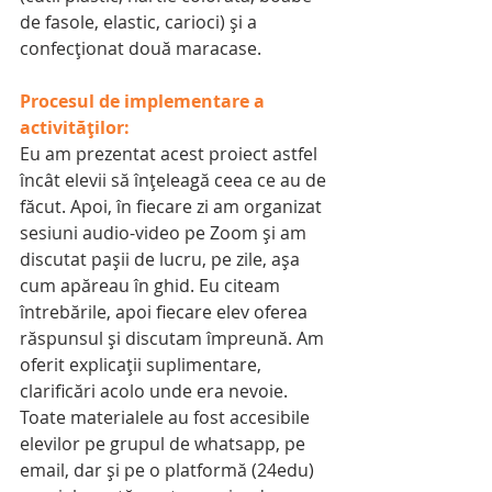
de fasole, elastic, carioci) și a 
confecționat două maracase.
Procesul de implementare a 
activităților:
Eu am prezentat acest proiect astfel 
încât elevii să înțeleagă ceea ce au de 
făcut. Apoi, în fiecare zi am organizat 
sesiuni audio-video pe Zoom și am 
discutat pașii de lucru, pe zile, așa 
cum apăreau în ghid. Eu citeam 
întrebările, apoi fiecare elev oferea 
răspunsul și discutam împreună. Am 
oferit explicații suplimentare, 
clarificări acolo unde era nevoie. 
Toate materialele au fost accesibile 
elevilor pe grupul de whatsapp, pe 
email, dar și pe o platformă (24edu) 