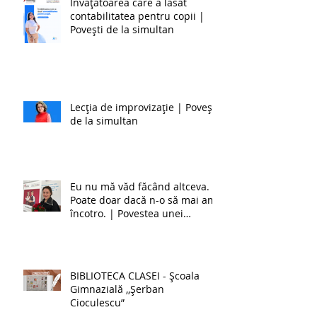
Învățătoarea care a lăsat
contabilitatea pentru copii |
Povești de la simultan
Lecția de improvizație | Povești
de la simultan
Eu nu mă văd făcând altceva.
Poate doar dacă n-o să mai am
încotro. | Povestea unei
învățătoare de la simultan
BIBLIOTECA CLASEI - Școala
Gimnazială ,,Șerban
Cioculescu”