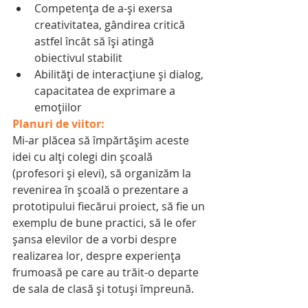
Competența de a-și exersa 
creativitatea, gândirea critică 
astfel încât să își atingă 
obiectivul stabilit  
Abilități de interacțiune și dialog, 
capacitatea de exprimare a 
emoțiilor 
Planuri de viitor:
Mi-ar plăcea să împărtășim aceste 
idei cu alți colegi din școală 
(profesori și elevi), să organizăm la 
revenirea în școală o prezentare a 
prototipului fiecărui proiect, să fie un 
exemplu de bune practici, să le ofer 
șansa elevilor de a vorbi despre 
realizarea lor, despre experiența 
frumoasă pe care au trăit-o departe 
de sala de clasă și totuși împreună.