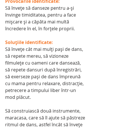
Provocările identificate:
Să învețe să danseze pentru a-și 
învinge timiditatea, pentru a face 
mișcare și a căpăta mai multă 
încredere în el, în forțele proprii.
Soluțiile identificate:
Să învețe cât mai mulți pași de dans, 
să repete mereu, să vizioneze 
filmulețe cu oameni care dansează, 
să repete dansuri după înregistrări, 
să exerseze pași de dans împreună 
cu mama pentru relaxare, distracție, 
petrecere a timpului liber într-un 
mod plăcut.
Să construiască două instrumente, 
maracasa, care să îl ajute să păstreze 
ritmul de dans, astfel încât să învețe 