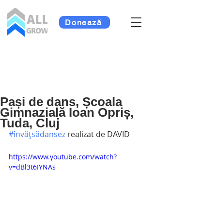
Donează
Pași de dans, Școala
Gimnazială Ioan Opriș,
Tuda, Cluj
#învățsădansez
 realizat de DAVID
https://www.youtube.com/watch?
v=dBl3t6IYNAs