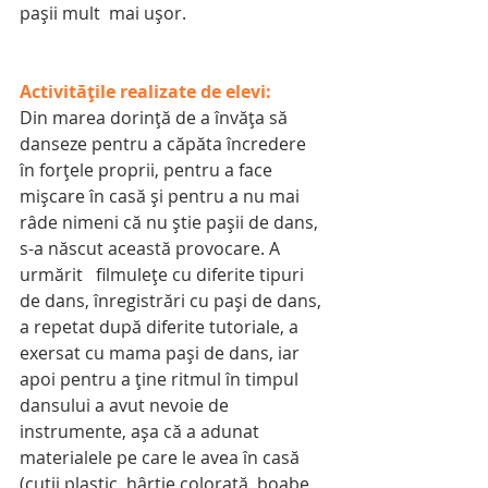
pașii mult  mai ușor.
Activitățile realizate de elevi:
Din marea dorință de a învăța să 
danseze pentru a căpăta încredere 
în forțele proprii, pentru a face 
mișcare în casă și pentru a nu mai 
râde nimeni că nu știe pașii de dans, 
s-a născut această provocare. A 
urmărit   filmulețe cu diferite tipuri 
de dans, înregistrări cu pași de dans, 
a repetat după diferite tutoriale, a 
exersat cu mama pași de dans, iar 
apoi pentru a ține ritmul în timpul 
dansului a avut nevoie de 
instrumente, așa că a adunat 
materialele pe care le avea în casă 
(cutii plastic, hârtie colorată, boabe 