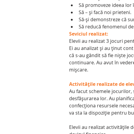
Să promoveze ideea lor în
Să – și facă noi prieteni.  
Să-și demonstreze că sun
Să reducă fenomenul de bu
Seviciul realizat:
Elevii au realizat 3 jocuri pe
Ei au analizat și au ținut con
că s-au gândit să fie niște jo
continuare. Au avut în vedere 
mișcare.   
Activitățile realizate de elev
Au facut schemele jocurilor, 
desfășurarea lor. Au planifi
confecționa resursele necesar
va sta la dispoziție pentru bu
Elevii au realizat activitățile