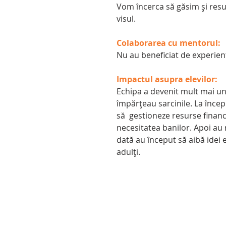
Vom încerca să găsim și resur
visul.
Colaborarea cu mentorul:
Nu au beneficiat de experie
Impactul asupra elevilor:
Echipa a devenit mult mai unită
împărțeau sarcinile. La începu
să  gestioneze resurse financ
necesitatea banilor. Apoi au r
dată au început să aibă idei e
adulți.