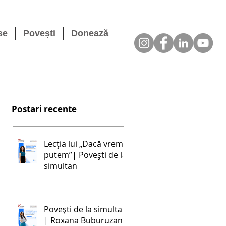
se
Povești
Donează
Postari recente
Lecția lui „Dacă vrem,
putem”| Povești de la
simultan
Povești de la simultan
| Roxana Buburuzan: