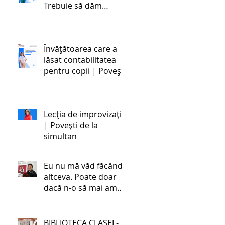
Trebuie să dăm
societății oameni
stabili emoțional și
dezvoltați cognitiv,
Învățătoarea care a
ceea ce este foarte
lăsat contabilitatea
greu în zilele noastre,
pentru copii | Povești
cu toate schimbările.
de la simultan
Lecția de improvizație
| Povești de la
simultan
Eu nu mă văd făcând
altceva. Poate doar
dacă n-o să mai am
încotro. | Povestea
unei învățătoare de la
simultan
BIBLIOTECA CLASEI -