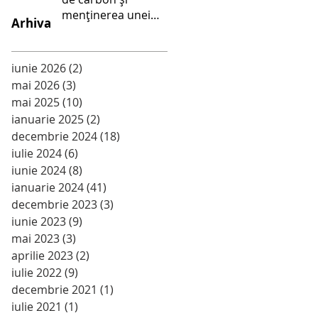
menținerea unei
Arhiva
alimentații sănătoase
- Școala Gimnazială
Palanca
iunie 2026
(2)
2 postări
mai 2026
(3)
3 postări
mai 2025
(10)
10 postări
ianuarie 2025
(2)
2 postări
decembrie 2024
(18)
18 postări
iulie 2024
(6)
6 postări
iunie 2024
(8)
8 postări
ianuarie 2024
(41)
41 postări
decembrie 2023
(3)
3 postări
iunie 2023
(9)
9 postări
mai 2023
(3)
3 postări
aprilie 2023
(2)
2 postări
iulie 2022
(9)
9 postări
decembrie 2021
(1)
1 postare
iulie 2021
(1)
1 postare