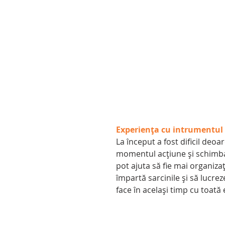
Experiența cu intrumentul
La început a fost dificil deoa
momentul acțiune și schimbare
pot ajuta să fie mai organizaț
împartă sarcinile și să lucrez
face în același timp cu toată 