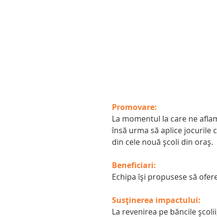
Promovare:
La momentul la care ne aflam șt
însă urma să aplice jocurile c
din cele nouă școli din oraș.
Beneficiari:
Echipa își propusese să ofere 
Susținerea impactului:
La revenirea pe băncile școlii