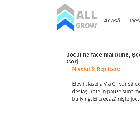
Acasă
Des
Jocul ne face mai buni!, Șc
Gorj
Nivelul 3: Replicare
Elevii clasei a V a C , vor să e
desfășurate în pauze sunt mo
bullying. Ei creează niște jocu