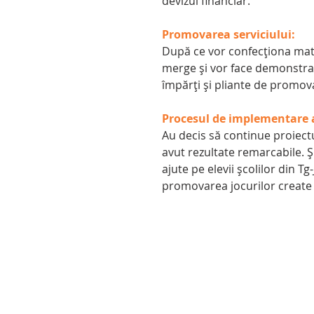
devizul financiar.
Promovarea serviciului:
După ce vor confecționa mater
merge și vor face demonstrații
împărți și pliante de promov
Procesul de implementare a 
Au decis să continue proiect
avut rezultate remarcabile. Și-
ajute pe elevii școlilor din Tg
promovarea jocurilor create 