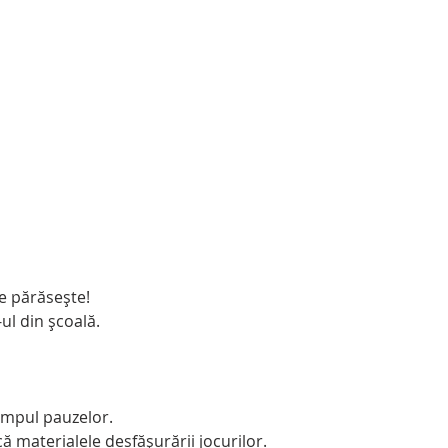
ne părăsește!
-ul din școală.
timpul pauzelor.   
ă materialele desfășurării jocurilor.  