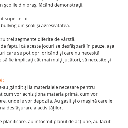
 școlile din oraș, făcând demonstrații.  
t super-eroi.  
llyng din școli și agresivitatea. 
ntru trei segmente diferite de vârstă.
t de faptul că aceste jocuri se desfășoară în pauze, așa 
curi care se pot opri oricând și care nu necesită 
să fie implicați cât mai mulți jucători, să necesite și 
i:
s-au gândit și la materialele necesare pentru 
cat cum vor achiziționa materia primă, cum vor 
e, unde le vor depozita. Au gasit și o mașină care le 
na desfășurare a activităților.  
 de planificare, au întocmit planul de acțiune, au făcut 