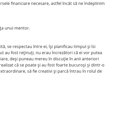
sele financiare necesare, astfel încât să ne îndeplinim 
nța unui mentor.
, se respectau între ei, își planificau timpul și îsi 
t au fost reținuți, nu erau încrezători că ei vor putea 
iare, deși puneau mereu în discuție în anii anteriori 
ealizat că se poate și au fost foarte bucuroși și dintr-o 
xtraordinare, să fie creativi și parcă întrau în rolul de 