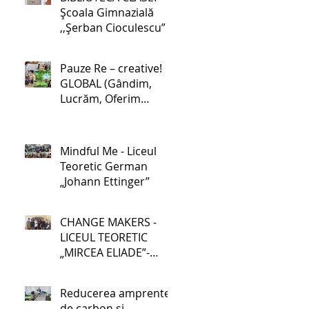
Școala Gimnazială
,,Șerban Cioculescu”
Pauze Re – creative!
GLOBAL (Gândim,
Lucrăm, Oferim
soluții, Binefacere,
Acționăm, Luptăm
pentru schimbare) -
Mindful Me - Liceul
Școala Gimnazială nr.
Teoretic German
1 Lehliu-Gară
„Johann Ettinger”
CHANGE MAKERS -
LICEUL TEORETIC
„MIRCEA ELIADE”-
GALAȚI
Reducerea amprentei
de carbon și