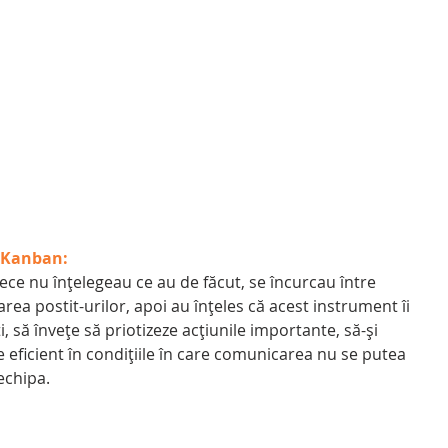
 Kanban:
rece nu înțelegeau ce au de făcut, se încurcau între 
a postit-urilor, apoi au înțeles că acest instrument îi 
i, să învețe să priotizeze acțiunile importante, să-și 
e eficient în condițiile în care comunicarea nu se putea 
echipa.