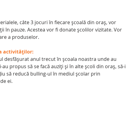
ialele, câte 3 jocuri în fiecare școală din oraș, vor 
 în pauze. Acestea vor fi donate școlilor vizitate. Vor 
are a produselor.
activităților:
ul desfășurat anul trecut în școala noastra unde au 
au propus să se facă auziți și în alte școli din oraș, să-i 
-Jiu să reducă bulling-ul în mediul școlar prin 
de ei.