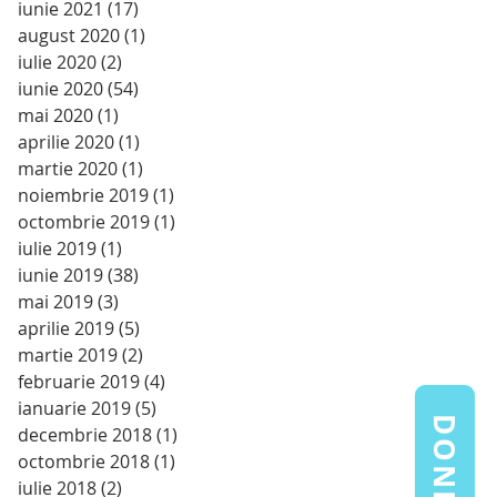
iunie 2021
(17)
17 postări
august 2020
(1)
1 postare
iulie 2020
(2)
2 postări
iunie 2020
(54)
54 postări
mai 2020
(1)
1 postare
aprilie 2020
(1)
1 postare
martie 2020
(1)
1 postare
noiembrie 2019
(1)
1 postare
octombrie 2019
(1)
1 postare
iulie 2019
(1)
1 postare
iunie 2019
(38)
38 postări
mai 2019
(3)
3 postări
aprilie 2019
(5)
5 postări
martie 2019
(2)
2 postări
februarie 2019
(4)
4 postări
ianuarie 2019
(5)
5 postări
DONEAZĂ
decembrie 2018
(1)
1 postare
octombrie 2018
(1)
1 postare
iulie 2018
(2)
2 postări