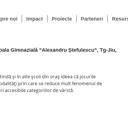
pre noi
Impact
Proiecte
Parteneri
Resur
oala Gimnazială ”Alexandru Ștefulescu”, Tg-Jiu,
xtindă și în alte școli din oraș ideea că jocurile 
dalități prin care se reduce mult fenomenul de 
ri accesibile categoriilor de vârstă.