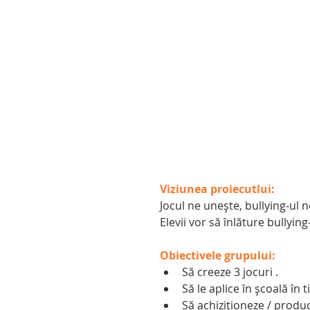
Viziunea proiecutlui:
Jocul ne unește, bullying-ul 
Elevii vor să înlăture bullying
Obiectivele grupului:
Să creeze 3 jocuri .  
Să le aplice în școală în 
Să achiziționeze / produc