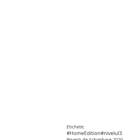
Etichete:
#HomeEdition
#nivelul3
Povești de Schimbare 2020