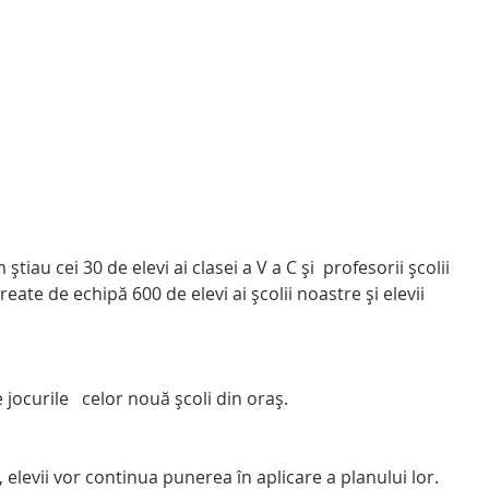
iau cei 30 de elevi ai clasei a V a C și  profesorii școlii 
reate de echipă 600 de elevi ai școlii noastre și elevii 
jocurile   celor nouă școli din oraș.
, elevii vor continua punerea în aplicare a planului lor. 