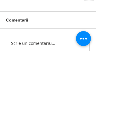
Comentarii
Scrie un comentariu...
Postari recente
Lecția lui „Dacă vrem, putem”|
Povești de la simultan
Povești de la simultan | Roxana