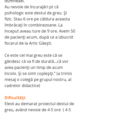
dumneaei.
Au nevoie de încurajări pt că 
psihologic este destul de greu. Și 
fizic. Stau 6 ore pe căldura aceasta 
îmbrăcați în combinezoane. La 
început aveau ture de 9 ore. Avem 50 
de pacienți acum, după ce a izbucnit 
focarul de la Artic Găești.
Ce este cel mai greu este că se 
gândesc că va fi de durată...că vor 
avea pacienți un timp de acum 
încolo. Și se simt copleșiți.” (a trimis 
mesaj o colegă pe grupul nostru, al 
cadrelor didactice)
Dificultăți:
Elevii au demarat proiectul destul de 
greu, având nevoie de 4-5 ore  ( 4-5 