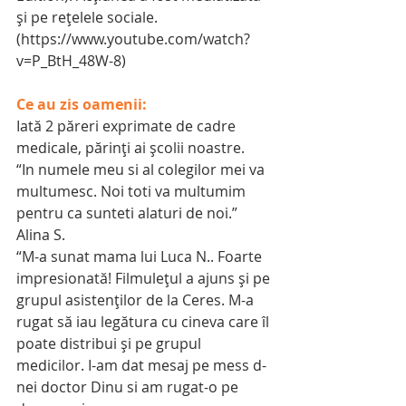
şi pe reţelele sociale. 
(https://www.youtube.com/watch?
v=P_BtH_48W-8)
Ce au zis oamenii:
Iată 2 păreri exprimate de cadre 
medicale, părinţi ai şcolii noastre.
“In numele meu si al colegilor mei va 
multumesc. Noi toti va multumim 
pentru ca sunteti alaturi de noi.” 
Alina S.
“M-a sunat mama lui Luca N.. Foarte 
impresionată! Filmulețul a ajuns și pe 
grupul asistenților de la Ceres. M-a 
rugat să iau legătura cu cineva care îl 
poate distribui și pe grupul 
medicilor. I-am dat mesaj pe mess d-
nei doctor Dinu si am rugat-o pe 