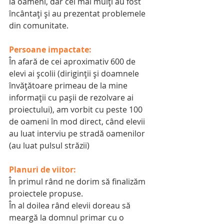
la oameni, dar cei mai mulţi au fost 
încântaţi şi au prezentat problemele 
din comunitate.
Persoane impactate: 
În afară de cei aproximativ 600 de 
elevi ai şcolii (diriginţii şi doamnele 
învăţătoare primeau de la mine 
informaţii cu paşii de rezolvare ai 
proiectului), am vorbit cu peste 100 
de oameni în mod direct, când elevii 
au luat interviu pe stradă oamenilor 
(au luat pulsul străzii)
Planuri de viitor:
În primul rând ne dorim să finalizăm 
proiectele propuse.
În al doilea rând elevii doreau să 
meargă la domnul primar cu o 