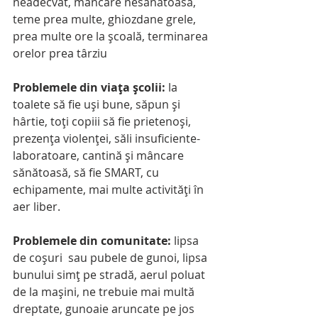
neadecvat, mâncare nesănătoasă, 
teme prea multe, ghiozdane grele, 
prea multe ore la şcoală, terminarea 
orelor prea târziu
Problemele din viaţa şcolii: 
la 
toalete să fie uşi bune, săpun şi 
hârtie, toţi copiii să fie prietenoşi, 
prezenţa violenţei, săli insuficiente-
laboratoare, cantină şi mâncare 
sănătoasă, să fie SMART, cu 
echipamente, mai multe activităţi în 
aer liber.
Problemele din comunitate:
 lipsa 
de coşuri  sau pubele de gunoi, lipsa 
bunului simţ pe stradă, aerul poluat 
de la maşini, ne trebuie mai multă 
dreptate, gunoaie aruncate pe jos