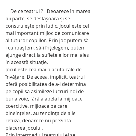
    De ce teatrul ?   Deoarece în marea 
lui parte, se desfăşoara şi se 
construieşte prin ludic. Jocul este cel 
mai important mijloc de comunicare 
al tuturor copiilor. Prin joc putem să-
i cunoaştem, să-i înţelegem, putem 
ajunge direct la sufletele lor mai ales 
în această situaţie.
Jocul este cea mai plăcută cale de 
învăţare. De aceea, implicit, teatrul 
oferă posibilitatea de a-i determina 
pe copii să asimileze lucruri noi de 
buna voie, fără a apela la mijloace 
coercitive, mijloace pe care, 
bineînţeles, au tendinţa de a le 
refuza, deoarece nu prezintă 
placerea jocului.
Prin intermediul teatrului ei se 