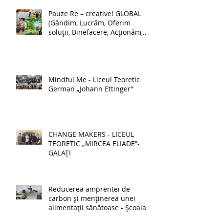
Pauze Re – creative! GLOBAL
(Gândim, Lucrăm, Oferim
soluții, Binefacere, Acționăm,
Luptăm pentru schimbare) -
Școala Gimnazială nr. 1 Lehliu-
Gară
Mindful Me - Liceul Teoretic
German „Johann Ettinger”
CHANGE MAKERS - LICEUL
TEORETIC „MIRCEA ELIADE”-
GALAȚI
Reducerea amprentei de
carbon și menținerea unei
alimentații sănătoase - Școala
Gimnazială Palanca