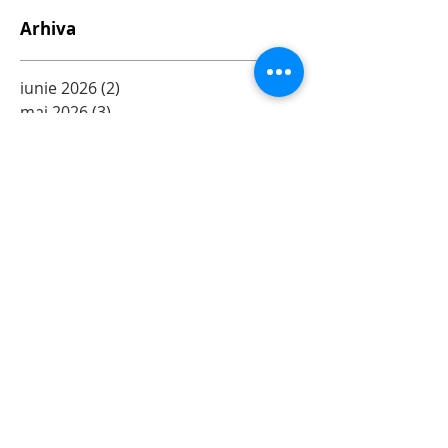
Arhiva
iunie 2026
(2)
2 postări
mai 2026
(3)
3 postări
mai 2025
(10)
10 postări
ianuarie 2025
(2)
2 postări
decembrie 2024
(18)
18 postări
iulie 2024
(6)
6 postări
iunie 2024
(8)
8 postări
ianuarie 2024
(41)
41 postări
decembrie 2023
(3)
3 postări
iunie 2023
(9)
9 postări
mai 2023
(3)
3 postări
aprilie 2023
(2)
2 postări
iulie 2022
(9)
9 postări
decembrie 2021
(1)
1 postare
iulie 2021
(1)
1 postare
iunie 2021
(17)
17 postări