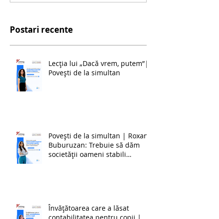
Postari recente
Lecția lui „Dacă vrem, putem”|
Povești de la simultan
Povești de la simultan | Roxana
Buburuzan: Trebuie să dăm
societății oameni stabili
emoțional și dezvoltați cognitiv,
ceea ce este foarte greu în
zilele noastre, cu toate
schimbările.
Învățătoarea care a lăsat
contabilitatea pentru copii |