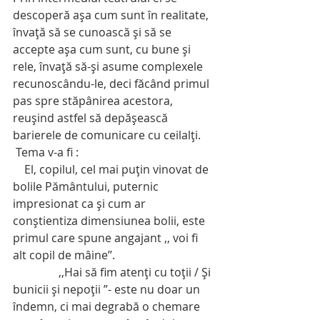
descoperă aşa cum sunt în realitate, 
învaţă să se cunoască şi să se 
accepte aşa cum sunt, cu bune şi 
rele, învaţă să-şi asume complexele 
recunoscându-le, deci făcând primul 
pas spre stăpânirea acestora, 
reuşind astfel să depăşească 
barierele de comunicare cu ceilalţi.
 Tema v-a fi :
    El, copilul, cel mai puţin vinovat de 
bolile Pământului, puternic 
impresionat ca şi cum ar 
conştientiza dimensiunea bolii, este 
primul care spune angajant ,, voi fi 
alt copil de mâine’’.
                ,,Hai să fim atenţi cu toţii / Şi 
bunicii şi nepoţii ”- este nu doar un 
îndemn, ci mai degrabă o chemare 