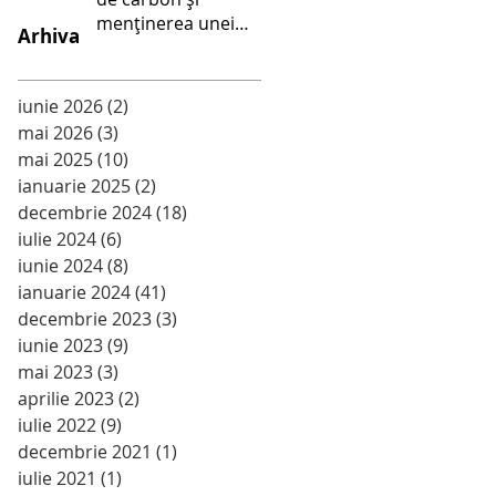
menținerea unei
Arhiva
alimentații sănătoase
- Școala Gimnazială
Palanca
iunie 2026
(2)
2 postări
mai 2026
(3)
3 postări
mai 2025
(10)
10 postări
ianuarie 2025
(2)
2 postări
decembrie 2024
(18)
18 postări
iulie 2024
(6)
6 postări
iunie 2024
(8)
8 postări
ianuarie 2024
(41)
41 postări
decembrie 2023
(3)
3 postări
iunie 2023
(9)
9 postări
mai 2023
(3)
3 postări
aprilie 2023
(2)
2 postări
iulie 2022
(9)
9 postări
decembrie 2021
(1)
1 postare
iulie 2021
(1)
1 postare