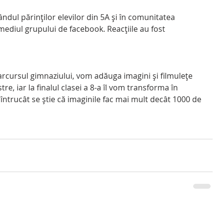
ndul părinților elevilor din 5A și în comunitatea 
ediul grupului de facebook. Reacțiile au fost 
parcursul gimnaziului, vom adăuga imagini și filmulețe 
tre, iar la finalul clasei a 8-a îl vom transforma în 
întrucât se știe că imaginile fac mai mult decât 1000 de 