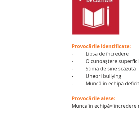
Provocările identificate:
-          Lipsa de încredere
-          O cunoaștere superfi
-          Stimă de sine scăzută
-          Uneori bullying
-          Muncă în echipă defici
Provocările alese:
Munca în echipă= încredere 