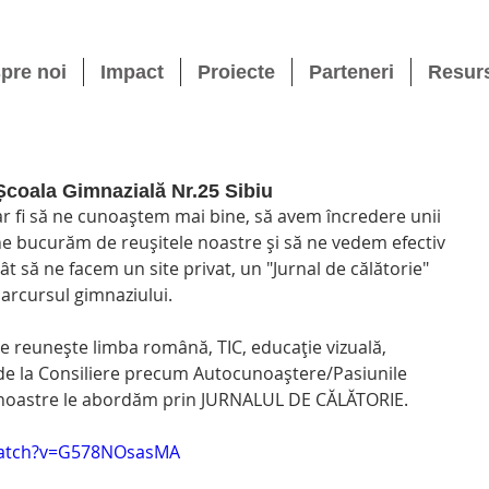
pre noi
Impact
Proiecte
Parteneri
Resur
oala Gimnazială Nr.25 Sibiu
r fi să ne cunoaștem mai bine, să avem încredere unii 
ă ne bucurăm de reușitele noastre și să ne vedem efectiv 
t să ne facem un site privat, un "Jurnal de călătorie" 
parcursul gimnaziului.
ce reunește limba română, TIC, educație vizuală, 
de la Consiliere precum Autocunoaștere/Pasiunile 
 noastre le abordăm prin JURNALUL DE CĂLĂTORIE.
watch?v=G578NOsasMA 