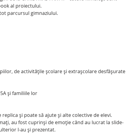
ook al proiectului.
e tot parcursul gimnaziului.
iilor, de activitățile școlare și extrașcolare desfășurate
5A și familiile lor
eplica și poate să ajute și alte colective de elevi.
mați, au fost cuprinși de emoție când au lucrat la slide-
ulterior l-au și prezentat.