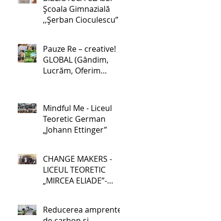
Școala Gimnazială
,,Șerban Cioculescu”
Pauze Re – creative!
GLOBAL (Gândim,
Lucrăm, Oferim
soluții, Binefacere,
Acționăm, Luptăm
pentru schimbare) -
Mindful Me - Liceul
Școala Gimnazială nr.
Teoretic German
1 Lehliu-Gară
„Johann Ettinger”
CHANGE MAKERS -
LICEUL TEORETIC
„MIRCEA ELIADE”-
GALAȚI
Reducerea amprentei
de carbon și