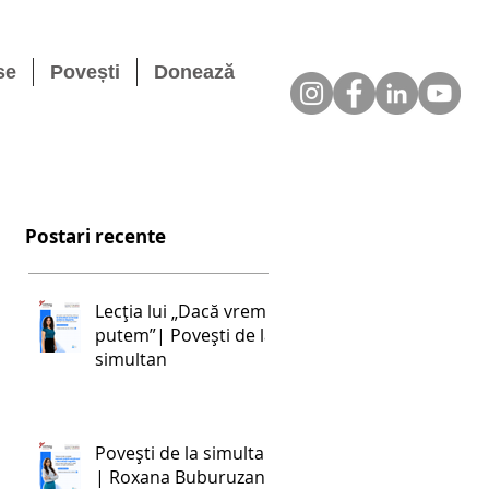
se
Povești
Donează
Postari recente
Lecția lui „Dacă vrem,
putem”| Povești de la
simultan
Povești de la simultan
| Roxana Buburuzan: