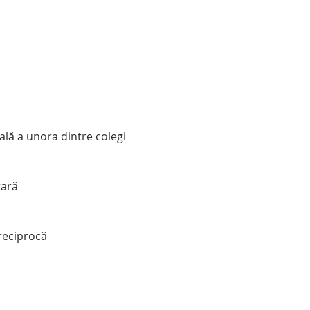
cială a unora dintre colegi
tară
reciprocă