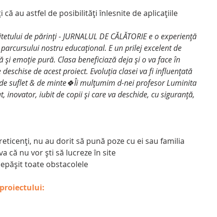
ă au astfel de posibilități înlesnite de aplicațiile 
tetului de părinți - JURNALUL DE CĂLĂTORIE e o experiență 
arcursului nostru educațional. E un prilej excelent de 
 și emoție pură. Clasa beneficiază deja și o va face în 
deschise de acest proiect. Evoluția clasei va fi influențată 
 de suflet & de minte🍀Îi mulțumim d-nei profesor Luminita 
, inovator, iubit de copii și care va deschide, cu siguranță, 
ost reticenți, nu au dorit să pună poze cu ei sau familia
nva că nu vor ști să lucreze în site
epășit toate obstacolele
proiectului: