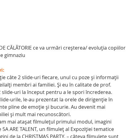
DE CĂLĂTORIE ce va urmări creșterea/ evoluția copiilor 
de gimnaziu
i:
lalți membri ai familiei. Și eu în calitate de prof. 
 slide-uri la început pentru a le spori încrederea.
nte pline de emoție și bucurie. Au devenit mai 
liei și mult mai recunoscători.
e 5A ARE TALENT, un filmuleț al Expoziției tematice 
agini de la CHRISTMAS PARTY. – câteva filmulețe sunt 