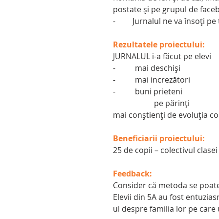
postate și pe grupul de faceb
-	Jurnalul ne va însoți p
Rezultatele proiectului:
JURNALUL i-a făcut pe elevi
-          mai deschiși
-          mai increzători
-          buni prieteni
                     pe părinți
mai conștienți de evoluția cop
Beneficiarii proiectului:
25 de copii – colectivul clasei 
Feedback:
Consider că metoda se poate r
Elevii din 5A au fost entuzias
ul despre familia lor pe care 