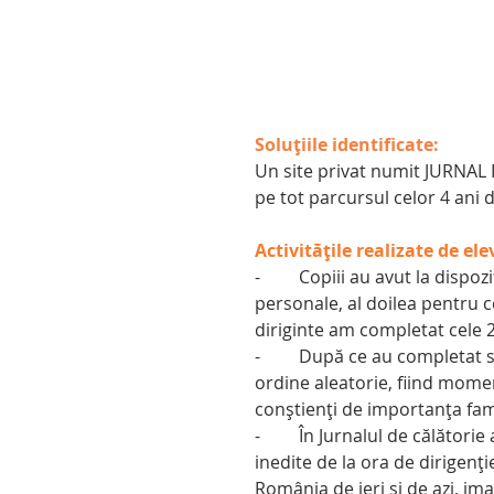
Soluțiile identificate:
Un site privat numit JURNAL 
pe tot parcursul celor 4 ani 
Activitățile realizate de elev
-	Copiii au avut la dispoziție câte 2 slide-uri fiecare, unul cu poze și informații 
personale, al doilea pentru cei
diriginte am completat cele 2
-	După ce au completat slide-urile, le-au prezentat la orele de dirigenție în 
ordine aleatorie, fiind mome
conștienți de importanța fami
-	În Jurnalul de călătorie am mai atașat filmulețul primului modul, imagini 
inedite de la ora de dirigenți
România de ieri și de azi, im