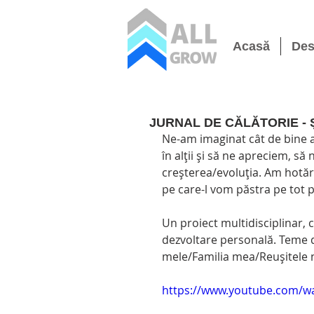
Acasă
Des
JURNAL DE CĂLĂTORIE - Șc
Ne-am imaginat cât de bine a
în alții și să ne apreciem, s
creșterea/evoluția. Am hotărâ
pe care-l vom păstra pe tot 
Un proiect multidisciplinar, 
dezvoltare personală. Teme 
mele/Familia mea/Reușitele
https://www.youtube.com/