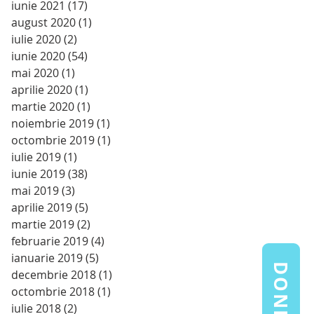
iunie 2021
(17)
17 postări
august 2020
(1)
1 postare
iulie 2020
(2)
2 postări
iunie 2020
(54)
54 postări
mai 2020
(1)
1 postare
aprilie 2020
(1)
1 postare
martie 2020
(1)
1 postare
noiembrie 2019
(1)
1 postare
octombrie 2019
(1)
1 postare
iulie 2019
(1)
1 postare
iunie 2019
(38)
38 postări
mai 2019
(3)
3 postări
aprilie 2019
(5)
5 postări
martie 2019
(2)
2 postări
februarie 2019
(4)
4 postări
ianuarie 2019
(5)
5 postări
DONEAZĂ
decembrie 2018
(1)
1 postare
octombrie 2018
(1)
1 postare
iulie 2018
(2)
2 postări