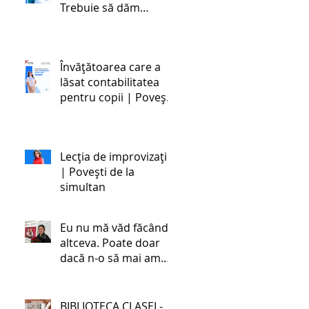
Trebuie să dăm
societății oameni
stabili emoțional și
dezvoltați cognitiv,
Învățătoarea care a
ceea ce este foarte
lăsat contabilitatea
greu în zilele noastre,
pentru copii | Povești
cu toate schimbările.
de la simultan
Lecția de improvizație
| Povești de la
simultan
Eu nu mă văd făcând
altceva. Poate doar
dacă n-o să mai am
încotro. | Povestea
unei învățătoare de la
simultan
BIBLIOTECA CLASEI -