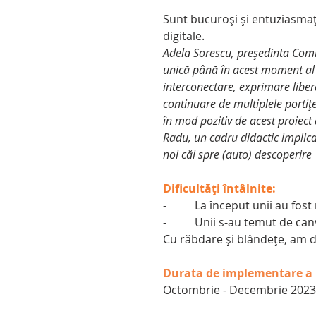
Sunt bucuroși și entuziasmați c
digitale.
Adela Sorescu, președinta Comi
unică până în acest moment al p
interconectare, exprimare liberă
continuare de multiplele portițe 
în mod pozitiv de acest proiect
Radu, un cadru didactic implicat
noi căi spre (auto) descoperire
Dificultăți întâlnite:
-          La început unii au f
-          Unii s-au temut de ca
Cu răbdare și blândețe, am d
Durata de implementare a 
Octombrie - Decembrie 2023