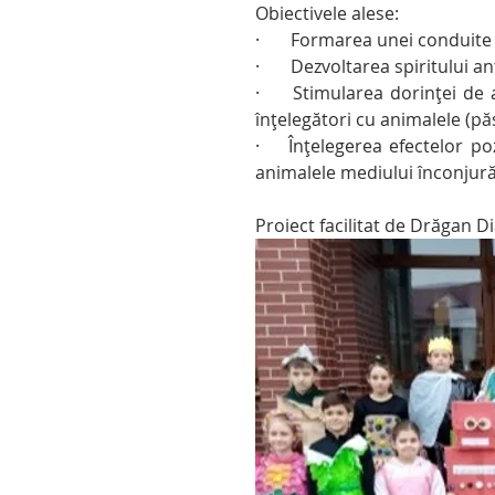
Obiectivele alese:
·       Formarea unei conduite
·       Dezvoltarea spiritului 
·     Stimularea dorinței de 
înțelegători cu animalele (păs
·    Înțelegerea efectelor po
animalele mediului înconjură
Proiect facilitat de Drăgan D