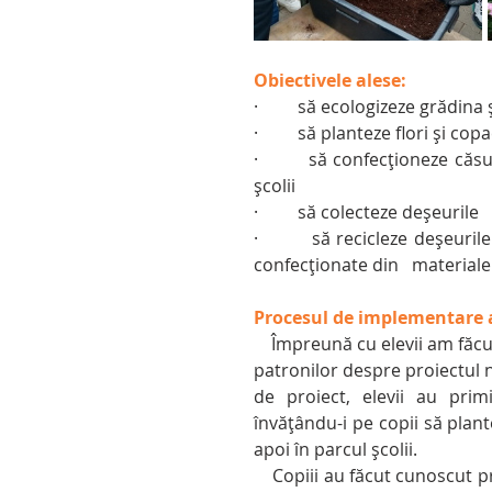
Obiectivele alese:
·         să ecologizeze grădina 
·         să planteze flori și cop
·         să confecționeze că
școlii
·         să colecteze deșeurile
·         să recicleze deșeuri
confecționate din   materiale 
Procesul de implementare a 
    Împreună cu elevii am făcut o vizită la serele de flori din comunitate și le-am vorbit 
patronilor despre proiectul n
de proiect, elevii au primi
învățându-i pe copii să plante
apoi în parcul școlii.
    Copiii au făcut cunoscut proiectul nostru și în rândul părinților, iar tatăl unui elev, 