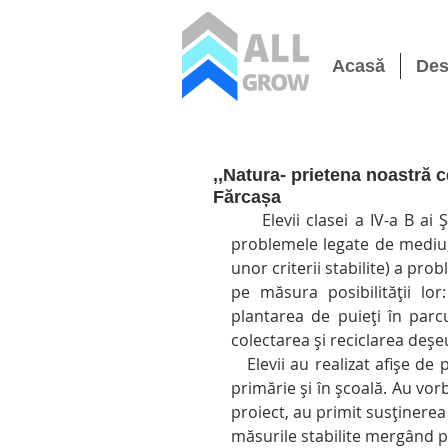
Acasă
Des
,,Natura- prietena noastră 
Fărcașa
     Elevii clasei a IV-a B ai Școlii Gimnaziale ,, Lucian Blaga” Fărcașa, au identificat 
problemele legate de mediu, 
unor criterii stabilite) a pro
pe măsura posibilității lor
plantarea de puieți în parcu
colectarea și reciclarea deșeu
   Elevii au realizat afișe de promovare pe care le-au postat la magazinul central, la 
primărie și în școală. Au vor
proiect, au primit susținerea
măsurile stabilite mergând p