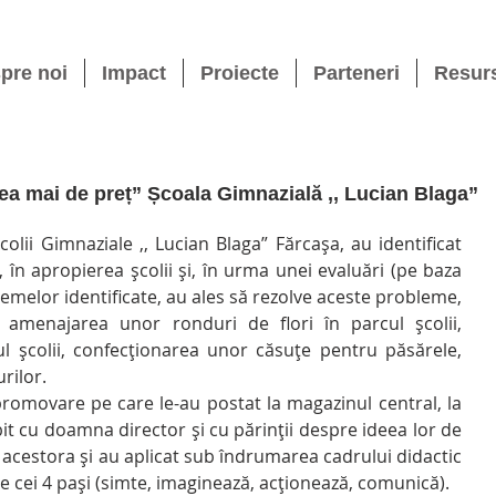
pre noi
Impact
Proiecte
Parteneri
Resur
cea mai de preț” Școala Gimnazială ,, Lucian Blaga”
în apropierea școlii și, în urma unei evaluări (pe baza 
blemelor identificate, au ales să rezolve aceste probleme, 
: amenajarea unor ronduri de flori în parcul școlii, 
l școlii, confecționarea unor căsuțe pentru păsărele, 
rilor.
bit cu doamna director și cu părinții despre ideea lor de 
 acestora și au aplicat sub îndrumarea cadrului didactic 
e cei 4 pași (simte, imaginează, acționează, comunică).