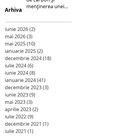
menținerea unei
Arhiva
alimentații sănătoase
- Școala Gimnazială
Palanca
iunie 2026
(2)
2 postări
mai 2026
(3)
3 postări
mai 2025
(10)
10 postări
ianuarie 2025
(2)
2 postări
decembrie 2024
(18)
18 postări
iulie 2024
(6)
6 postări
iunie 2024
(8)
8 postări
ianuarie 2024
(41)
41 postări
decembrie 2023
(3)
3 postări
iunie 2023
(9)
9 postări
mai 2023
(3)
3 postări
aprilie 2023
(2)
2 postări
iulie 2022
(9)
9 postări
decembrie 2021
(1)
1 postare
iulie 2021
(1)
1 postare