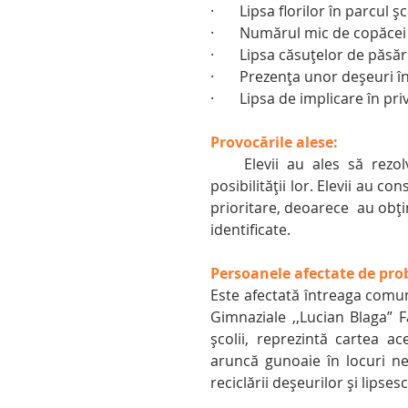
·       Lipsa florilor în parcul șc
·       Numărul mic de copăcei
·       Lipsa căsuțelor de păsă
·       Prezența unor deșeuri în
·       Lipsa de implicare în pr
Provocările alese:
    Elevii au ales să rezolve problemele mai   sus menționate, după măsura 
posibilității lor. Elevii au co
prioritare, deoarece  au obți
identificate.
Persoanele afectate de pro
Este afectată întreaga comunit
Gimnaziale ,,Lucian Blaga” Fă
școlii, reprezintă cartea ac
aruncă gunoaie în locuri n
reciclării deșeurilor și lipsesc