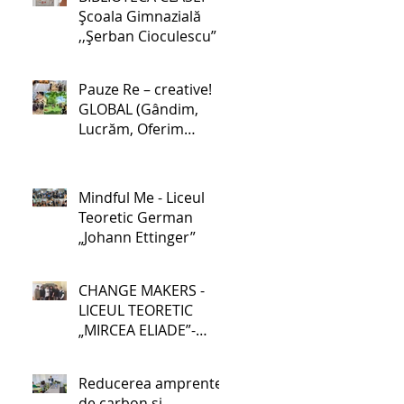
Școala Gimnazială
,,Șerban Cioculescu”
Pauze Re – creative!
GLOBAL (Gândim,
Lucrăm, Oferim
soluții, Binefacere,
Acționăm, Luptăm
pentru schimbare) -
Mindful Me - Liceul
Școala Gimnazială nr.
Teoretic German
1 Lehliu-Gară
„Johann Ettinger”
CHANGE MAKERS -
LICEUL TEORETIC
„MIRCEA ELIADE”-
GALAȚI
Reducerea amprentei
de carbon și