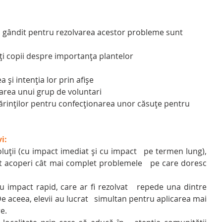
lalți copii despre importanța plantelor
ea și intenția lor prin afișe
nizarea unui grup de voluntari
   părinților pentru confecționarea unor căsuțe pentru 
i:
oluții (cu impact imediat și cu impact   pe termen lung), 
 acoperi cât mai complet problemele   pe care doresc 
u impact rapid, care ar fi rezolvat   repede una dintre 
e aceea, elevii au lucrat   simultan pentru aplicarea mai 
e.