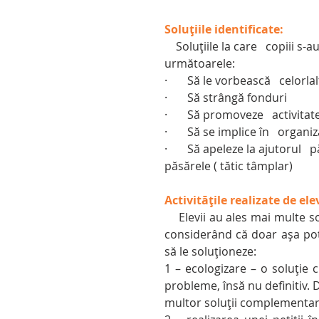
Soluțiile identificate:
    Soluțiile la care   copiii s-au gândit pentru rezolvarea acestor probleme sunt 
următoarele:
·       Să le vorbească   celor
·       Să strângă fonduri
·       Să promoveze   activitat
·       Să se implice în   orga
·       Să apeleze la ajutorul
păsărele ( tătic tâmplar)
Activitățile realizate de elev
 Elevii au ales mai multe s
considerând că doar așa pot
să le soluționeze:
1 – ecologizare – o soluție c
probleme, însă nu definitiv. D
multor soluții complementar