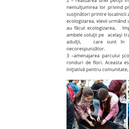
2 – realizarea unei petiții î
nemulțumirea lor privind pr
susținători printre localnicii 
ecologizarea, elevii urmând u
au făcut ecologizarea,   împ
ambele soluții pe   același tr
adulții,   care sunt în 
necorespunzător.
3 –amenajarea parcului școl
ronduri de flori. Aceasta e
inițiativă pentru comunitate