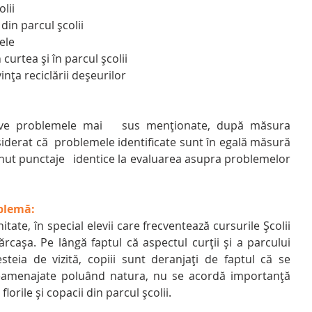
olii
 din parcul școlii
rele
 curtea și în parcul școlii
ivința reciclării deșeurilor
nsiderat că  problemele identificate sunt în egală măsură   
nut punctaje   identice la evaluarea asupra problemelor 
blemă:
ate, în special elevii care frecventează cursurile Școlii 
rcașa. Pe lângă faptul că aspectul curții și a parcului 
esteia de vizită, copiii sunt deranjați de faptul că se 
eamenajate poluând natura, nu se acordă importanță 
 florile și copacii din parcul școlii.