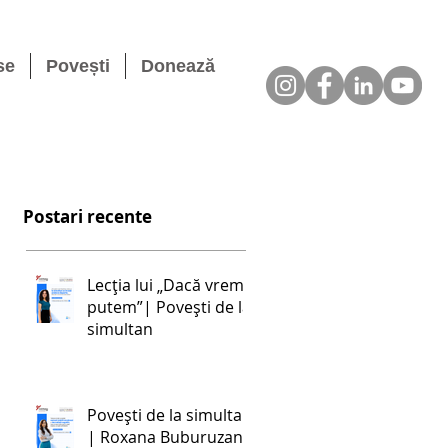
se
Povești
Donează
Postari recente
Lecția lui „Dacă vrem,
putem”| Povești de la
simultan
Povești de la simultan
| Roxana Buburuzan: