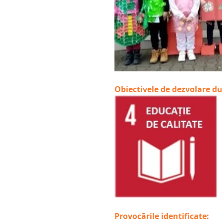
Obiectivele de dezvolare d
Provocările identificate: