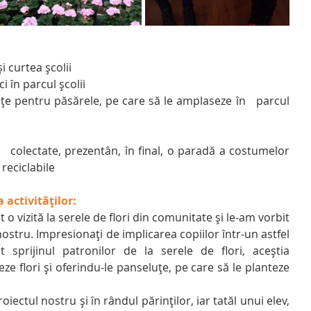
și curtea școlii
aci în parcul școlii
suțe pentru păsărele, pe care să le amplaseze în   parcul 
le   colectate, prezentân, în final, o paradă a costumelor 
reciclabile
activităților:
ostru. Impresionați de implicarea copiilor într-un astfel 
t sprijinul patronilor de la serele de flori, aceștia 
ze flori și oferindu-le panseluțe, pe care să le planteze 