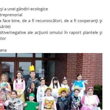
 şi a unei gândiri ecologice
antreprenorial
a face bine, de a fi recunoscători, de a fi cooperanți și 
ările)
zitive/negative ale acțiunii omului în raport plantele și 
tor 
iana