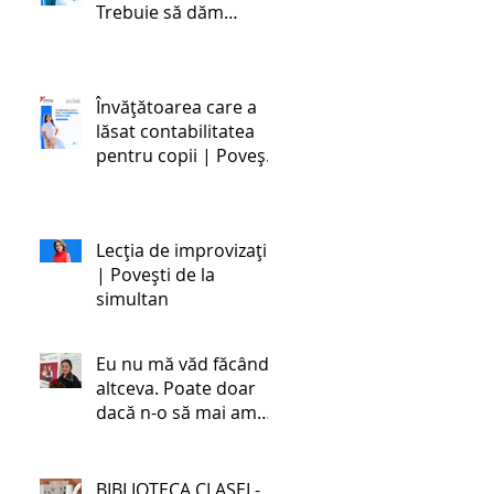
Trebuie să dăm
societății oameni
stabili emoțional și
dezvoltați cognitiv,
Învățătoarea care a
ceea ce este foarte
lăsat contabilitatea
greu în zilele noastre,
pentru copii | Povești
cu toate schimbările.
de la simultan
Lecția de improvizație
| Povești de la
simultan
Eu nu mă văd făcând
altceva. Poate doar
dacă n-o să mai am
încotro. | Povestea
unei învățătoare de la
simultan
BIBLIOTECA CLASEI -