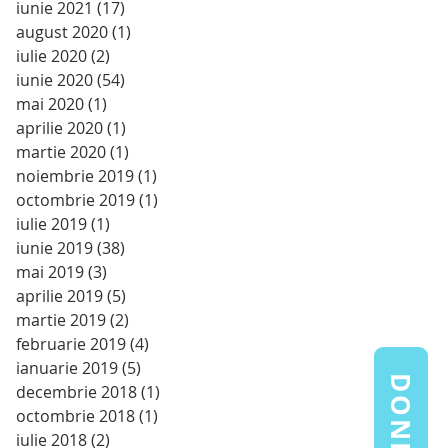
iunie 2021
(17)
17 postări
august 2020
(1)
1 postare
iulie 2020
(2)
2 postări
iunie 2020
(54)
54 postări
mai 2020
(1)
1 postare
aprilie 2020
(1)
1 postare
martie 2020
(1)
1 postare
noiembrie 2019
(1)
1 postare
octombrie 2019
(1)
1 postare
iulie 2019
(1)
1 postare
iunie 2019
(38)
38 postări
mai 2019
(3)
3 postări
aprilie 2019
(5)
5 postări
martie 2019
(2)
2 postări
februarie 2019
(4)
4 postări
ianuarie 2019
(5)
5 postări
DONEAZĂ
decembrie 2018
(1)
1 postare
octombrie 2018
(1)
1 postare
iulie 2018
(2)
2 postări