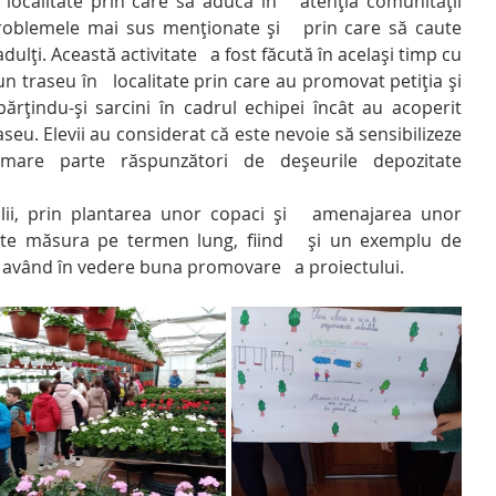
n localitate prin care să aducă în   atenția comunității 
oblemele mai sus menționate și   prin care să caute 
adulți. Această activitate   a fost făcută în același timp cu 
n traseu în   localitate prin care au promovat petiția și 
ărțindu-și sarcini în cadrul echipei încât au acoperit 
aseu. Elevii au considerat că este nevoie să sensibilizeze 
mare parte răspunzători de deșeurile depozitate 
ii, prin plantarea unor copaci și   amenajarea unor 
ste măsura pe termen lung, fiind   și un exemplu de 
, având în vedere buna promovare   a proiectului. 