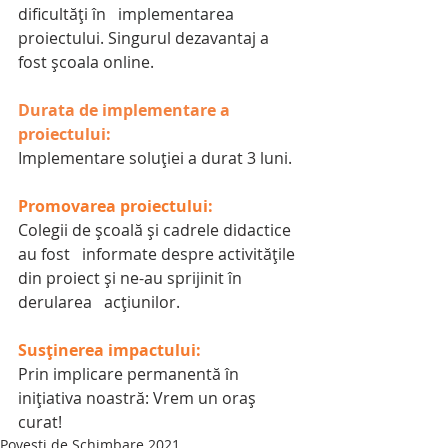
dificultăți în   implementarea 
proiectului. Singurul dezavantaj a 
fost școala online.
Durata de implementare a 
proiectului:
Implementare soluției a durat 3 luni.
Promovarea proiectului:
Colegii de școală și cadrele didactice 
au fost   informate despre activitățile 
din proiect și ne-au sprijinit în 
derularea   acțiunilor. 
Susținerea impactului:
Prin implicare permanentă în 
inițiativa noastră: Vrem un oraș 
curat!
Povești de Schimbare 2021