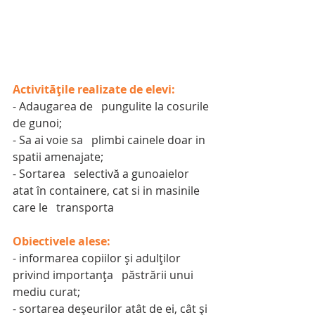
Activitățile realizate de elevi:
- Adaugarea de   pungulite la cosurile 
de gunoi;
- Sa ai voie sa   plimbi cainele doar in 
spatii amenajate;
- Sortarea   selectivă a gunoaielor 
atat în containere, cat si in masinile 
care le   transporta
Obiectivele alese:
- informarea copiilor și adulților 
privind importanța   păstrării unui 
mediu curat;
- sortarea deșeurilor atât de ei, cât și 