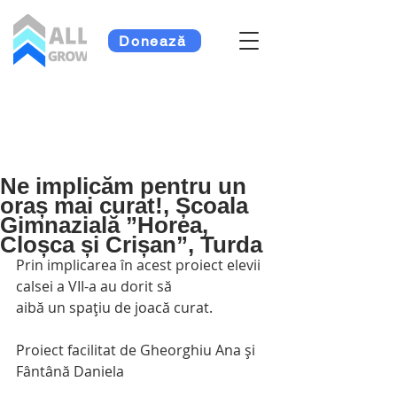
Donează
Ne implicăm pentru un
oraș mai curat!, Școala
Gimnazială ”Horea,
Cloșca și Crișan”, Turda
Prin implicarea în acest proiect elevii 
calsei a VII-a au dorit să  
aibă un spațiu de joacă curat.
Proiect facilitat de Gheorghiu Ana și 
Fântână Daniela