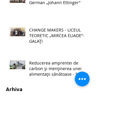
German „Johann Ettinger”
CHANGE MAKERS - LICEUL
TEORETIC „MIRCEA ELIADE”-
GALAȚI
Reducerea amprentei de
carbon și menținerea unei
alimentații sănătoase - Școala
Gimnazială Palanca
Arhiva
iunie 2026
(2)
2 postări
mai 2026
(3)
3 postări
mai 2025
(10)
10 postări
ianuarie 2025
(2)
2 postări