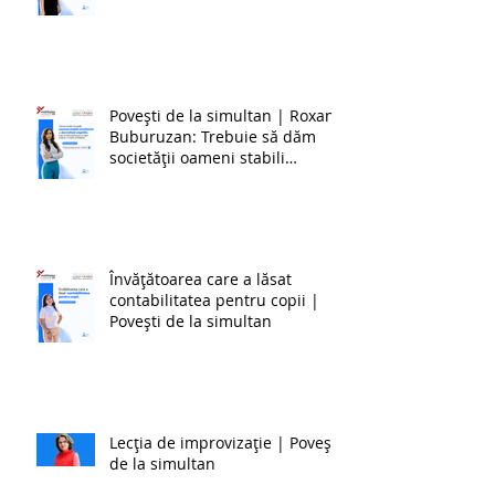
Povești de la simultan | Roxana
Buburuzan: Trebuie să dăm
societății oameni stabili
emoțional și dezvoltați cognitiv,
ceea ce este foarte greu în
zilele noastre, cu toate
schimbările.
Învățătoarea care a lăsat
contabilitatea pentru copii |
Povești de la simultan
Lecția de improvizație | Povești
de la simultan