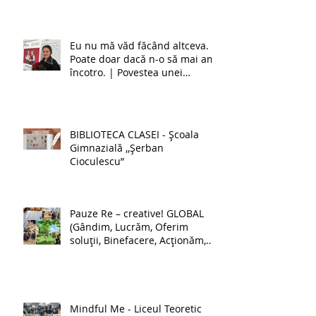
Eu nu mă văd făcând altceva.
Poate doar dacă n-o să mai am
încotro. | Povestea unei
învățătoare de la simultan
BIBLIOTECA CLASEI - Școala
Gimnazială ,,Șerban
Cioculescu”
Pauze Re – creative! GLOBAL
(Gândim, Lucrăm, Oferim
soluții, Binefacere, Acționăm,
Luptăm pentru schimbare) -
Școala Gimnazială nr. 1 Lehliu-
Gară
Mindful Me - Liceul Teoretic