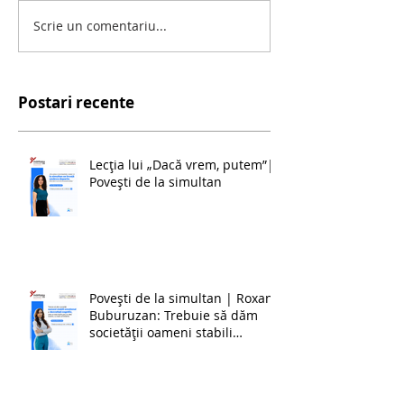
Scrie un comentariu...
Postari recente
Lecția lui „Dacă vrem, putem”|
Povești de la simultan
Povești de la simultan | Roxana
Buburuzan: Trebuie să dăm
societății oameni stabili
emoțional și dezvoltați cognitiv,
ceea ce este foarte greu în
zilele noastre, cu toate
schimbările.