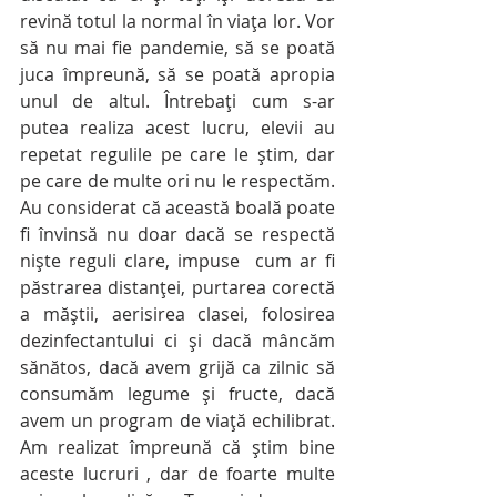
revină totul la normal în viața lor. Vor 
să nu mai fie pandemie, să se poată 
juca împreună, să se poată apropia 
unul de altul. Întrebați cum s-ar 
putea realiza acest lucru, elevii au 
repetat regulile pe care le știm, dar 
pe care de multe ori nu le respectăm. 
Au considerat că această boală poate 
fi învinsă nu doar dacă se respectă 
niște reguli clare, impuse  cum ar fi 
păstrarea distanței, purtarea corectă 
a măștii, aerisirea clasei, folosirea 
dezinfectantului ci și dacă mâncăm 
sănătos, dacă avem grijă ca zilnic să 
consumăm legume și fructe, dacă 
avem un program de viață echilibrat. 
Am realizat împreună că știm bine 
aceste lucruri , dar de foarte multe 