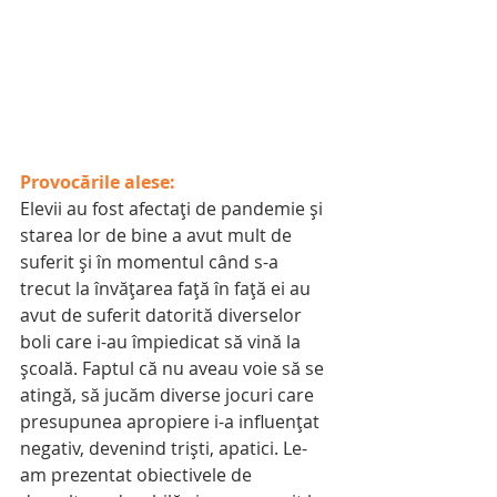
Provocările alese:
Elevii au fost afectați de pandemie și 
starea lor de bine a avut mult de 
suferit și în momentul când s-a 
trecut la învățarea față în față ei au 
avut de suferit datorită diverselor 
boli care i-au împiedicat să vină la 
școală. Faptul că nu aveau voie să se 
atingă, să jucăm diverse jocuri care 
presupunea apropiere i-a influențat 
negativ, devenind triști, apatici. Le-
am prezentat obiectivele de 