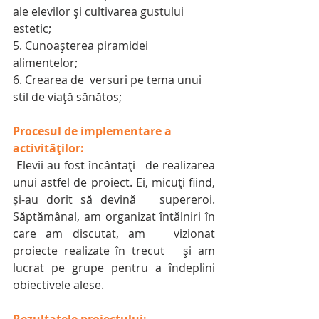
ale elevilor şi cultivarea gustului 
estetic; 
5. Cunoașterea piramidei 
alimentelor;
6. Crearea de  versuri pe tema unui 
stil de viață sănătos;
Procesul de implementare a 
activităților:
 Elevii au fost încântați   de realizarea 
unui astfel de proiect. Ei, micuți fiind, 
și-au dorit să devină   supereroi. 
Săptămânal, am organizat întălniri în 
care am discutat, am   vizionat 
proiecte realizate în trecut   și am 
lucrat pe grupe pentru a îndeplini 
obiectivele alese. 
Rezultatele proiectului: