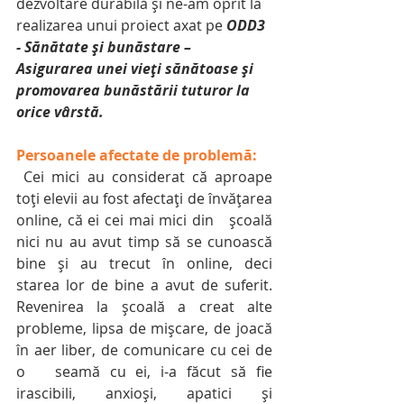
dezvoltare durabilă și ne-am oprit la 
realizarea unui proiect axat pe 
ODD3 
- Sănătate şi bunăstare – 
Asigurarea unei vieţi sănătoase şi 
promovarea bunăstării tuturor la 
orice vârstă. 
Persoanele afectate de problemă:
 Cei mici au considerat că aproape   
toți elevii au fost afectați de învățarea 
online, că ei cei mai mici din   școală 
nici nu au avut timp să se cunoască 
bine și au trecut în online, deci   
starea lor de bine a avut de suferit. 
Revenirea la școală a creat alte   
probleme, lipsa de mișcare, de joacă 
în aer liber, de comunicare cu cei de 
o   seamă cu ei, i-a făcut să fie 
irascibili, anxioși, apatici și 