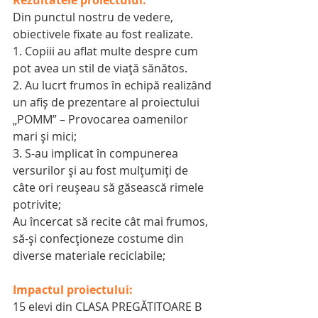
Din punctul nostru de vedere, 
obiectivele fixate au fost realizate. 
1. Copiii au aflat multe despre cum 
pot avea un stil de viață sănătos. 
2. Au lucrt frumos în echipă realizând 
un afiș de prezentare al proiectului 
„POMM” – Provocarea oamenilor 
mari și mici;
3. S-au implicat în compunerea 
versurilor și au fost mulțumiți de 
câte ori reușeau să găsească rimele 
potrivite;
Au încercat să recite cât mai frumos, 
să-și confecționeze costume din 
diverse materiale reciclabile;
Impactul proiectului: 
15 elevi din CLASA PREGĂTITOARE B 