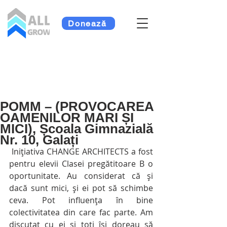
Donează
POMM – (PROVOCAREA
OAMENILOR MARI ȘI
MICI), Școala Gimnazială
Nr. 10, Galați
 Inițiativa CHANGE ARCHITECTS a fost 
pentru elevii Clasei pregătitoare B o 
oportunitate. Au considerat că și 
dacă sunt mici, și ei pot să schimbe 
ceva. Pot influența în bine 
colectivitatea din care fac parte. Am 
discutat cu ei și toți își doreau să 