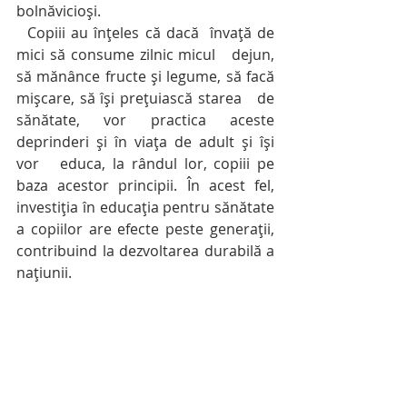
bolnăvicioși.
  Copiii au înțeles că dacă  învață de 
mici să consume zilnic micul   dejun, 
să mănânce fructe și legume, să facă 
mișcare, să își prețuiască starea   de 
sănătate, vor practica aceste 
deprinderi și în viața de adult și își 
vor   educa, la rândul lor, copiii pe 
baza acestor principii. În acest fel,   
investiția în educația pentru sănătate 
a copiilor are efecte peste generații,   
contribuind la dezvoltarea durabilă a 
națiunii.