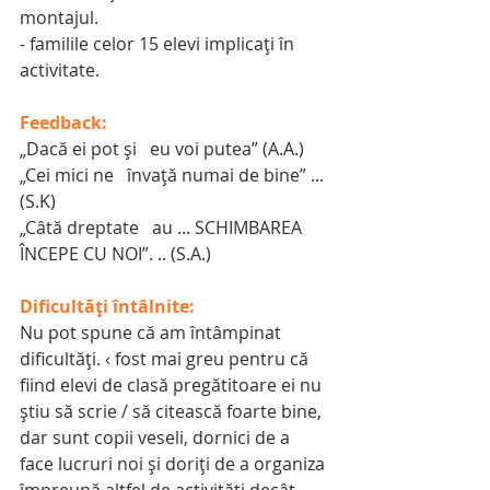
montajul. 
- familile celor 15 elevi implicați în 
activitate.
Feedback:
„Dacă ei pot și   eu voi putea” (A.A.)
„Cei mici ne   învață numai de bine” ... 
(S.K)
„Câtă dreptate   au ... SCHIMBAREA 
ÎNCEPE CU NOI”. .. (S.A.)
Dificultăți întâlnite:
Nu pot spune că am întâmpinat 
dificultăți. ‹ fost mai greu pentru că 
fiind elevi de clasă pregătitoare ei nu 
știu să scrie / să citească foarte bine, 
dar sunt copii veseli, dornici de a 
face lucruri noi și doriți de a organiza 
împreună altfel de activități decât 