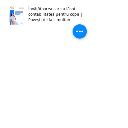
Învățătoarea care a lăsat
contabilitatea pentru copii |
Povești de la simultan
Lecția de improvizație | Povești
de la simultan
Eu nu mă văd făcând altceva.
Poate doar dacă n-o să mai am
încotro. | Povestea unei
învățătoare de la simultan
BIBLIOTECA CLASEI - Școala
Gimnazială ,,Șerban