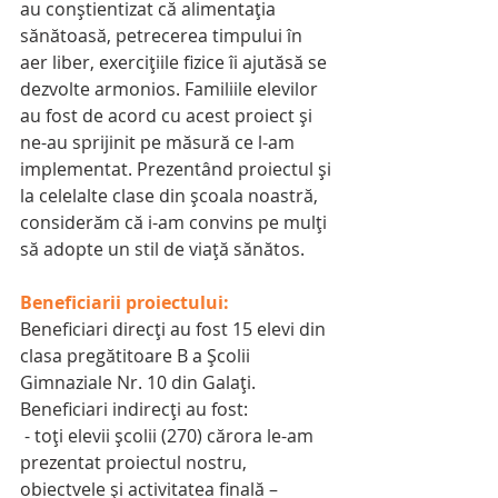
au conștientizat că alimentația 
sănătoasă, petrecerea timpului în 
aer liber, exercițiile fizice îi ajutăsă se 
dezvolte armonios. Familiile elevilor 
au fost de acord cu acest proiect și 
ne-au sprijinit pe măsură ce l-am 
implementat. Prezentând proiectul și 
la celelalte clase din școala noastră, 
considerăm că i-am convins pe mulți 
să adopte un stil de viață sănătos. 
Beneficiarii proiectului:
Beneficiari direcți au fost 15 elevi din 
clasa pregătitoare B a Școlii 
Gimnaziale Nr. 10 din Galați. 
Beneficiari indirecți au fost:
 - toți elevii școlii (270) cărora le-am 
prezentat proiectul nostru, 
obiectvele și activitatea finală – 