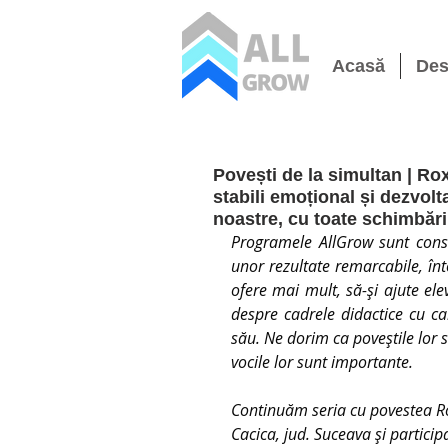
Acasă
Des
Povești de la simultan | R
stabili emoțional și dezvolta
noastre, cu toate schimbări
Programele AllGrow sunt const
unor rezultate remarcabile, înt
ofere mai mult, să-și ajute ele
despre cadrele didactice cu ca
său. Ne dorim ca poveștile lor s
vocile lor sunt importante. 
Continuăm seria cu povestea R
Cacica, jud. Suceava și particip