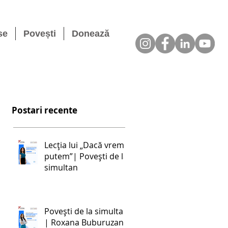
se
Povești
Donează
Postari recente
Lecția lui „Dacă vrem,
putem”| Povești de la
simultan
Povești de la simultan
| Roxana Buburuzan: