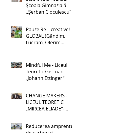
Școala Gimnazială
,,Șerban Cioculescu”
Pauze Re – creative!
GLOBAL (Gândim,
Lucrăm, Oferim
soluții, Binefacere,
Acționăm, Luptăm
pentru schimbare) -
Mindful Me - Liceul
Școala Gimnazială nr.
Teoretic German
1 Lehliu-Gară
„Johann Ettinger”
CHANGE MAKERS -
LICEUL TEORETIC
„MIRCEA ELIADE”-
GALAȚI
Reducerea amprentei
de carbon și