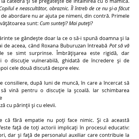
a catedră și se pregătește de întâlnirea cu o mămică. 
Copilul e neascultător, obraznic. Îl întreb de ce nu și-a făcut 
l de abordare nu ar ajuta pe nimeni, din contră. Primele 
nvățătoarea sunt: 
Cum sunteți? Mai puteți?
ărinte se gândește doar la ce o să-i spună doamna și la 
mai de aceea, când Roxana Buburuzan întreabă 
Pot să vă 
le se simt surprinse. Îmbrățișarea este rigidă, dar 
 o discuție vulnerabilă, ghidată de încredere și de 
apoi cele două discută despre elev. 
e consiliere, după luni de muncă, în care a încercat să 
să vină pentru o discuție la școală. Iar schimbarea 
e 
 cu părinții și cu elevii. 
e că fără empatie nu poți face nimic. Și că această 
te față de toți actorii implicați în procesul educativ: 
ori, dar și față de personalul auxiliar care contribuie la 