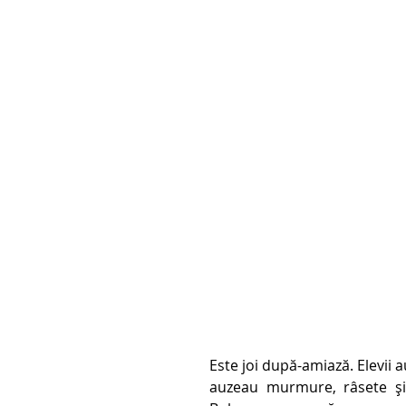
Este joi după-amiază. Elevii 
auzeau murmure, râsete și f