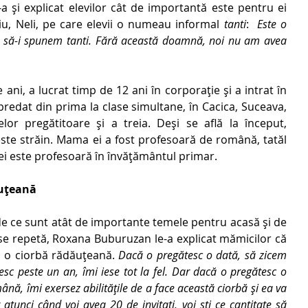
-a și explicat elevilor cât de importantă este pentru ei 
u, Neli, pe care elevii o numeau informal 
tanti
:  
Este o 
să-i spunem tanti. Fără această doamnă, noi nu am avea 
i, a lucrat timp de 12 ani în corporație și a intrat în 
redat din prima la clase simultane, în Cacica, Suceava, 
lor pregătitoare și a treia. Deși se află la început, 
ste străin. Mama ei a fost profesoară de română, tatăl 
a ei este profesoară în învățământul primar. 
ăuțeană
de ce sunt atât de importante temele pentru acasă și de 
e repetă, Roxana Buburuzan le-a explicat mămicilor că 
ac o ciorbă rădăuțeană. 
Dacă o pregătesc o dată, să zicem 
sc peste un an, îmi iese tot la fel. Dar dacă o pregătesc o 
nă, îmi exersez abilitățile de a face această ciorbă și ea va 
 atunci când voi avea 20 de invitați, voi ști ce cantitate să 