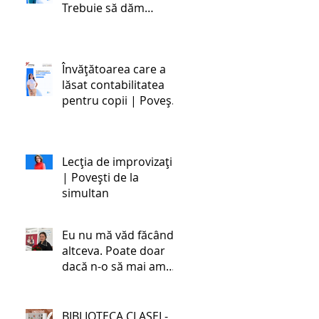
Trebuie să dăm
societății oameni
stabili emoțional și
dezvoltați cognitiv,
Învățătoarea care a
ceea ce este foarte
lăsat contabilitatea
greu în zilele noastre,
pentru copii | Povești
cu toate schimbările.
de la simultan
Lecția de improvizație
| Povești de la
simultan
Eu nu mă văd făcând
altceva. Poate doar
dacă n-o să mai am
încotro. | Povestea
unei învățătoare de la
simultan
BIBLIOTECA CLASEI -