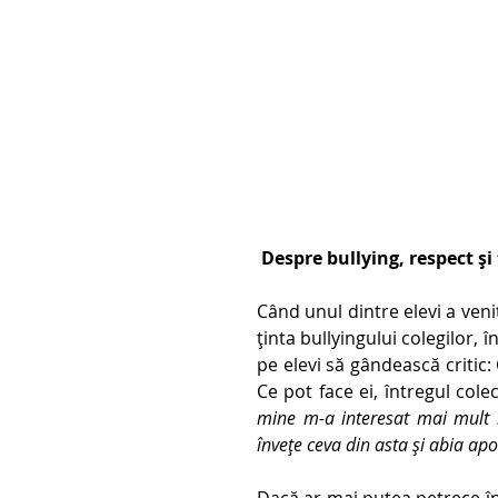
 Despre bullying, respect și
Când unul dintre elevi a veni
ținta bullyingului colegilor, 
pe elevi să gândească critic: 
Ce pot face ei, întregul cole
mine m-a interesat mai mult li
învețe ceva din asta și abia apoi
Dacă ar mai putea petrece înc