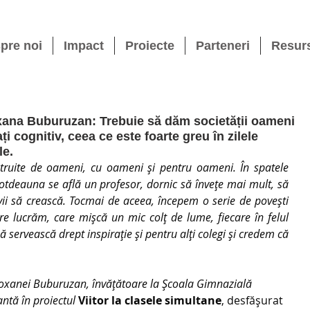
pre noi
Impact
Proiecte
Parteneri
Resur
oxana Buburuzan: Trebuie să dăm societății oameni
ți cognitiv, ceea ce este foarte greu în zilele
le.
ruite de oameni, cu oameni și pentru oameni. În spatele 
otdeauna se află un profesor, dornic să învețe mai mult, să 
vii să crească. Tocmai de aceea, începem o serie de povești 
re lucrăm, care mișcă un mic colț de lume, fiecare în felul 
ă servească drept inspirație și pentru alți colegi și credem că 
oxanei Buburuzan, învățătoare la Școala Gimnazială 
antă în proiectul 
Viitor la clasele simultane
, desfășurat 