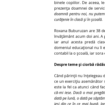
binele copiilor. De aceea, le
prezența doamnei de servici
doamnă pentru noi, nu putem 
curățenie în clasă și în școală. 
Roxana Buburuzan are 38 de an
învățământ acum doi ani. A p
iar anul acesta predă clase
domeniul educațional nu îi e
contabil la o școală, iar sor
Despre teme și ciorbă răd
Când părinții nu înțelegeau 
ce un exercițiu asemănător s
este la fel ca atunci când f
că-mi iese. Dacă o mai pregăte
dată pe lună, o dată pe săptămâ
ieși din ce în ce mai bună. Iar