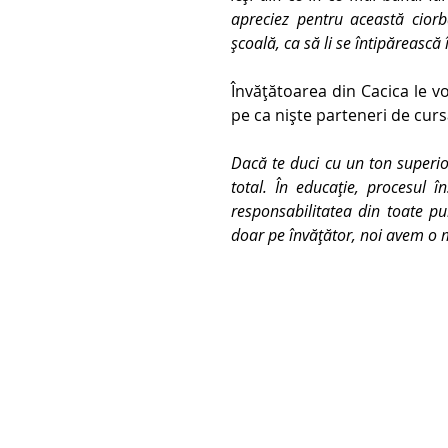
apreciez pentru această ciorb
școală, ca să li se întipărească
Învățătoarea din Cacica le vo
pe ca niște parteneri de curs
Dacă te duci cu un ton superior 
total. În educație, procesul î
responsabilitatea din toate pun
doar pe învățător, noi avem o m