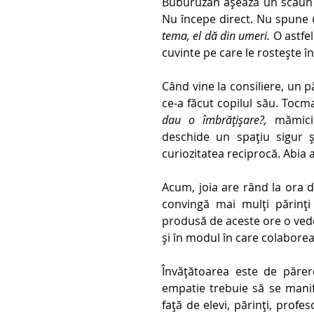
Buburuzan așează un scaun l
Nu începe direct. Nu spune 
tema, el dă din umeri. 
O astfe
cuvinte pe care le rostește î
Când vine la consiliere, un p
ce-a făcut copilul său. Toc
dau o îmbrățișare?, 
mămici
deschide un spațiu sigur și
curiozitatea reciprocă. Abia 
Acum, joia are rând la ora d
convingă mai mulți părinți 
produsă de aceste ore o ved
și în modul în care colaborează
Învățătoarea este de părer
empatie trebuie să se manifes
față de elevi, părinți, profes