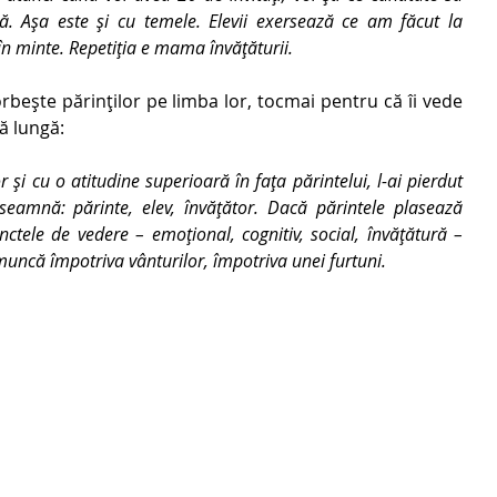
ă. Așa este și cu temele. Elevii exersează ce am făcut la 
 în minte. Repetiția e mama învățăturii. 
rbește părinților pe limba lor, tocmai pentru că îi vede 
ă lungă: 
și cu o atitudine superioară în fața părintelui, l-ai pierdut 
nseamnă: părinte, elev, învățător. Dacă părintele plasează 
ctele de vedere – emoțional, cognitiv, social, învățătură – 
uncă împotriva vânturilor, împotriva unei furtuni. 