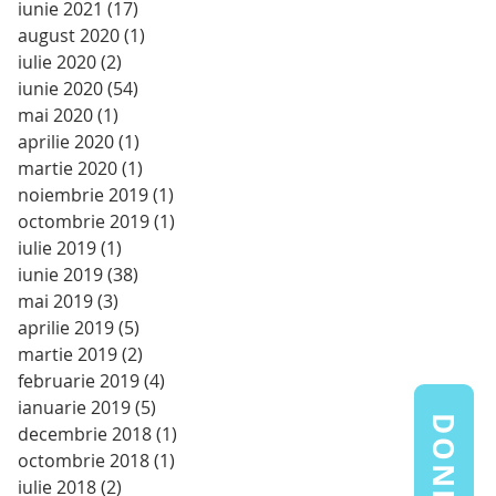
iunie 2021
(17)
17 postări
august 2020
(1)
1 postare
iulie 2020
(2)
2 postări
iunie 2020
(54)
54 postări
mai 2020
(1)
1 postare
aprilie 2020
(1)
1 postare
martie 2020
(1)
1 postare
noiembrie 2019
(1)
1 postare
octombrie 2019
(1)
1 postare
iulie 2019
(1)
1 postare
iunie 2019
(38)
38 postări
mai 2019
(3)
3 postări
aprilie 2019
(5)
5 postări
martie 2019
(2)
2 postări
februarie 2019
(4)
4 postări
ianuarie 2019
(5)
5 postări
DONEAZĂ
decembrie 2018
(1)
1 postare
octombrie 2018
(1)
1 postare
iulie 2018
(2)
2 postări