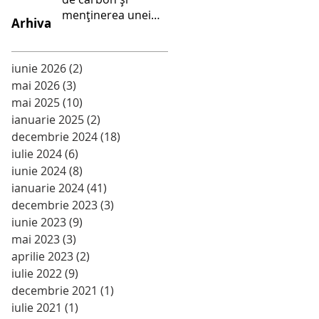
menținerea unei
Arhiva
alimentații sănătoase
- Școala Gimnazială
Palanca
iunie 2026
(2)
2 postări
mai 2026
(3)
3 postări
mai 2025
(10)
10 postări
ianuarie 2025
(2)
2 postări
decembrie 2024
(18)
18 postări
iulie 2024
(6)
6 postări
iunie 2024
(8)
8 postări
ianuarie 2024
(41)
41 postări
decembrie 2023
(3)
3 postări
iunie 2023
(9)
9 postări
mai 2023
(3)
3 postări
aprilie 2023
(2)
2 postări
iulie 2022
(9)
9 postări
decembrie 2021
(1)
1 postare
iulie 2021
(1)
1 postare