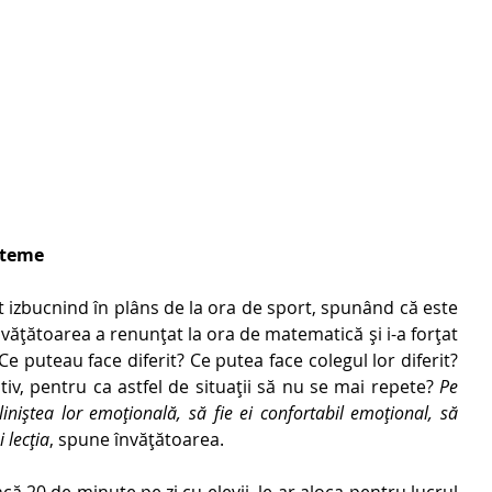
 teme 
t izbucnind în plâns de la ora de sport, spunând că este 
învățătoarea a renunțat la ora de matematică și i-a forțat 
Ce puteau face diferit? Ce putea face colegul lor diferit? 
ctiv, pentru ca astfel de situații să nu se mai repete? 
Pe 
niștea lor emoțională, să fie ei confortabil emoțional, să 
 lecția
, spune învățătoarea. 
ă 20 de minute pe zi cu elevii, le-ar aloca pentru lucrul 