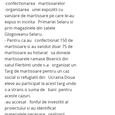
-confectionarea   martisoarelor
-organizarea   unei expozitii cu 
vanzare de martisoare pe care le-au 
expus in incinta   Primariei Selaru si 
prin magazinele din satele 
Glogoveanu-Selaru.
- Pentru ca au   confectionat 150 de 
martisoare si au vandut doar 75 de 
martisoare au hotarat   sa doneze 
martisoarele ramase Bisericii din 
satul Fierbinti unde s-a   organizat un 
Targ de martisoare pentru un caz 
social si refugiatii din   Ucraina.Doua 
eleve au participat la acest targ unde 
s-a strans o suma de   bani  pentru 
aceste cazuri.
-au accesat   fonful de investitii al 
proiectului si au identificat 
materialele necesare   realizarii 