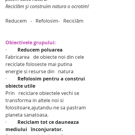
Reciclăm și construim natura o ocrotim!
Reducem   -   Refolosim-   Reciclăm      
Obiectivele grupului:
·         
Reducem poluarea 
Fabricarea   de obiecte noi din cele 
reciclate foloseste mai putina 
energie si resurse din   natura
·         
Refolosim pentru a construi   
obiecte utile
Prin   reciclare obiectele vechi se 
transforma in altele noi si   
folositoare,ajutandu-ne sa pastram 
planeta sanatoasa.
·         
Reciclam tot ce dauneaza 
mediului   înconjurator. 