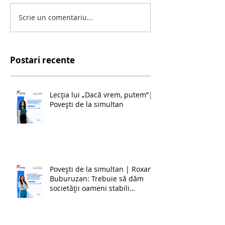
Scrie un comentariu...
Postari recente
Lecția lui „Dacă vrem, putem”|
Povești de la simultan
Povești de la simultan | Roxana
Buburuzan: Trebuie să dăm
societății oameni stabili
emoțional și dezvoltați cognitiv,
ceea ce este foarte greu în
zilele noastre, cu toate