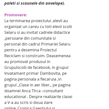
paleti si scaunele din anvelope).
Promovare:
La terminarea proiectului ,elevii au 
organizat un careu cu toti elevii scolii 
Selaru si au invitat cadrele didactice 
,persoane din comunitate si 
personal din cadrul Primariei Selaru 
pentru a desemina Proiectul 
Reciclam si construim. Deasemenea 
au promovat produsul in 
Grupulscolii de facebook, in grupul 
Invatamant primar Dambovita, pe 
pagina personala a fiecaruia ,in 
grupul ,,Clase in aer liber,, pe pagina 
doamnei Anca Tîrca –consultant 
educational . Despre realizarile clasei 
a V-a au scris si doua ziare 
online,,Cronica Gaestiului si 