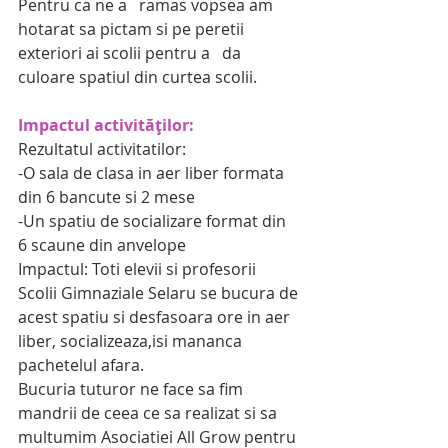
Pentru ca ne a   ramas vopsea am 
hotarat sa pictam si pe peretii 
exteriori ai scolii pentru a   da 
culoare spatiul din curtea scolii.
Impactul activităților:
Rezultatul activitatilor:
-O sala de clasa in aer liber formata 
din 6 bancute si 2 mese
-Un spatiu de socializare format din 
6 scaune din anvelope
Impactul: Toti elevii si profesorii 
Scolii Gimnaziale Selaru se bucura de 
acest spatiu si desfasoara ore in aer 
liber, socializeaza,isi mananca 
pachetelul afara.
Bucuria tuturor ne face sa fim 
mandrii de ceea ce sa realizat si sa 
multumim Asociatiei All Grow pentru 