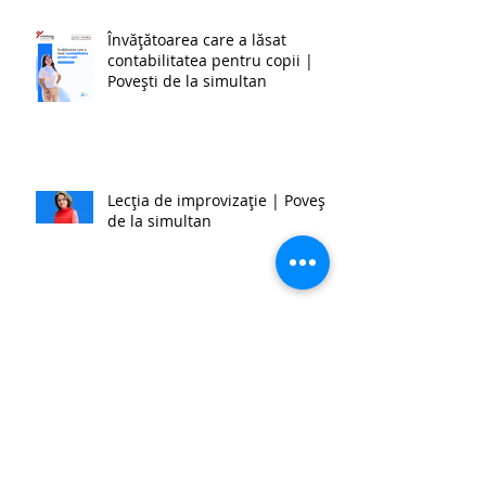
schimbările.
Învățătoarea care a lăsat
contabilitatea pentru copii |
Povești de la simultan
Lecția de improvizație | Povești
de la simultan
Eu nu mă văd făcând altceva.
Poate doar dacă n-o să mai am
încotro. | Povestea unei
învățătoare de la simultan
BIBLIOTECA CLASEI - Școala
Gimnazială ,,Șerban