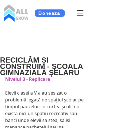
Donează
RECICLĂM ȘI
CONSTRUIM - ȘCOALA
GIMNAZIALĂ ȘELARU
Nivelul 3 - Replicare 
Elevii clasei a V a au sesizat o 
problemă legată de spațiul școlar pe 
timpul pauzelor. In curtea școlii nu 
exista nici-un spatiu recreativ sau 
banci unde elevii sa stea, sa isi 
manance pachetelul sau sa 