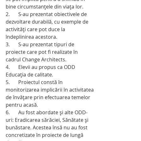
bine circumstanțele din viața lor.
2.	S-au prezentat obiectivele de 
dezvoltare durabilă, cu exemple de 
activități care pot duce la 
îndeplinirea acestora.
3.	S-au prezentat tipuri de 
proiecte care pot fi realizate în 
cadrul Change Architects.
4.	Elevii au propus ca ODD 
Educația de calitate.
5.	Proiectul constă în 
monitorizarea implicării în activitatea 
de învățare prin efectuarea temelor 
pentru acasă.
6.	Au fost abordate și alte ODD-
uri: Eradicarea sărăciei, Sănătate și 
bunăstare. Acestea însă nu au fost 
concretizate în proiecte de lungă 