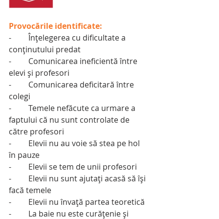
Provocările identificate:
-	Înțelegerea cu dificultate a 
conținutului predat
-	Comunicarea ineficientă între 
elevi și profesori
-	Comunicarea deficitară între 
colegi
-	Temele nefăcute ca urmare a 
faptului că nu sunt controlate de 
către profesori
-	Elevii nu au voie să stea pe hol 
în pauze
-	Elevii se tem de unii profesori
-	Elevii nu sunt ajutați acasă să își 
facă temele
-	Elevii nu învață partea teoretică
-	La baie nu este curățenie și 