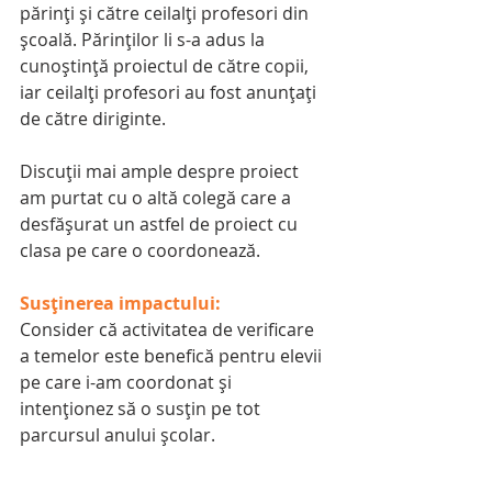
părinți și către ceilalți profesori din 
școală. Părinților li s-a adus la 
cunoștință proiectul de către copii, 
iar ceilalți profesori au fost anunțați 
de către diriginte.
Discuții mai ample despre proiect 
am purtat cu o altă colegă care a 
desfășurat un astfel de proiect cu 
clasa pe care o coordonează.
Susținerea impactului:
Consider că activitatea de verificare 
a temelor este benefică pentru elevii 
pe care i-am coordonat și 
intenționez să o susțin pe tot 
parcursul anului școlar.