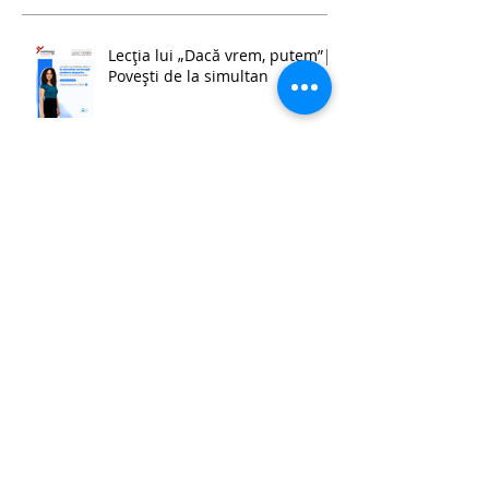
Lecția lui „Dacă vrem, putem”|
Povești de la simultan
Povești de la simultan | Roxana
Buburuzan: Trebuie să dăm
societății oameni stabili
emoțional și dezvoltați cognitiv,
ceea ce este foarte greu în
zilele noastre, cu toate
schimbările.
Învățătoarea care a lăsat
contabilitatea pentru copii |
Povești de la simultan