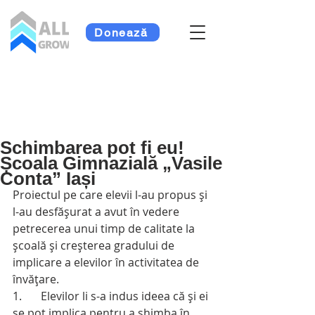
Donează
Schimbarea pot fi eu!
Școala Gimnazială „Vasile
Conta” Iași
Proiectul pe care elevii l-au propus și 
l-au desfășurat a avut în vedere 
petrecerea unui timp de calitate la 
școală și creșterea gradului de 
implicare a elevilor în activitatea de 
învățare. 
1.	Elevilor li s-a indus ideea că și ei 
se pot implica pentru a shimba în 