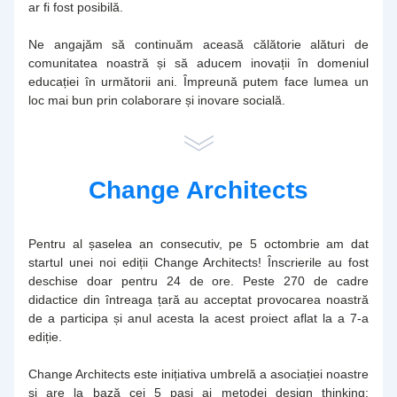
ar fi fost posibilă.
Ne angajăm să continuăm aceasă călătorie alături de 
comunitatea noastră și să aducem inovații în domeniul 
educației în următorii ani. Împreună putem face lumea un 
loc mai bun prin colaborare și inovare socială.
Change Architects
Pentru al șaselea an consecutiv, pe 5 octombrie am dat 
startul unei noi ediții Change Architects! Înscrierile au fost 
deschise doar pentru 24 de ore. Peste 270 de cadre 
didactice din întreaga țară au acceptat provocarea noastră 
de a participa și anul acesta la acest proiect aflat la a 7-a 
ediție.
Change Architects este inițiativa umbrelă a asociației noastre 
și are la bază cei 5 pași ai metodei design thinking: 