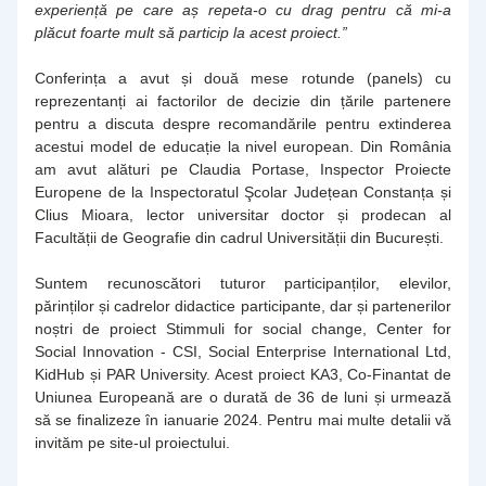
experiență pe care aș repeta-o cu drag pentru că mi-a 
plăcut foarte mult să particip la acest proiect.”
Conferința a avut și două mese rotunde (panels) cu 
reprezentanți ai factorilor de decizie din țările partenere 
pentru a discuta despre recomandările pentru extinderea 
acestui model de educație la nivel european. Din România 
am avut alături pe Claudia Portase, Inspector Proiecte 
Europene de la Inspectoratul Şcolar Județean Constanța și 
Clius Mioara, lector universitar doctor și prodecan al 
Facultății de Geografie din cadrul Universității din București.
Suntem recunoscători tuturor participanților, elevilor, 
părinților și cadrelor didactice participante, dar și partenerilor 
noștri de proiect Stimmuli for social change, Center for 
Social Innovation - CSI, Social Enterprise International Ltd, 
KidHub și PAR University. Acest proiect KA3, Co-Finantat de 
Uniunea Europeană are o durată de 36 de luni și urmează 
să se finalizeze în ianuarie 2024. Pentru mai multe detalii vă 
invităm pe site-ul proiectului.