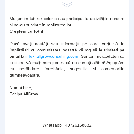
Mulțumim tuturor celor ce au participat la activitățile noastre 
și ne-au susținut în realizarea lor. 
Creștem cu toții!
Dacă aveți noutăți sau informații pe care vreți să le 
împărtășiți cu comunitatea noastră vă rog să le trimiteți pe 
email la 
info@allgrowconsulting.com
. Suntem nerăbdători să 
le citim. Vă mulțumim pentru că ne sunteți alături! Așteptăm 
cu nerăbdare întrebările, sugestiile și comentariile 
dumneavoastră.
Numai bine,
Echipa AllGrow
Whatsapp +40726158632