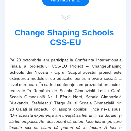
Change Shaping Schools 
CSS-EU
Pe 20 octombrie am participat la Conferința Internațională 
Finală a proiectului CSS-EU Project – ChangeShaping 
Schools din Nicosia - Cipru. Scopul acestui proiect este 
extinderea modelului de educație pentru inovare socială la 
nivel european. În cadrul conferinței am prezentat proiectele 
realizate în România de Școala Gimnazială Lehliu Gară, 
Școala Gimnazială Nr. 1 Eforie Nord, Școala Gimnazială 
"Alexandru Stefulescu" Târgu Jiu și Școala Gimnazială Nr. 
28 Galați și impactul lor asupra copiilor. Ilinca ne-a spus:
”Din această experiență am învățat să fim uniți, să dăruim și 
să fim empatici. Am descoperit că putem face lucruri pe care 
înainte nici nu știam că putem să le facem. A fost o 