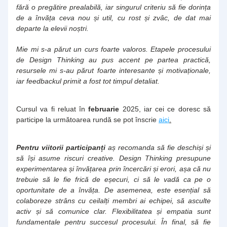
fără o pregătire prealabilă, iar singurul criteriu să fie dorința 
de a învăța ceva nou și util, cu rost și zvâc, de dat mai 
departe la elevii noștri.
Mie mi s-a părut un curs foarte valoros. Etapele procesului 
de Design Thinking au pus accent pe partea practică, 
resursele mi s-au părut foarte interesante și motivaționale, 
iar feedbackul primit a fost tot timpul detaliat.
Cursul va fi reluat în 
februarie
 2025, iar cei ce doresc să 
participe la următoarea rundă se pot înscrie
aici
.
Pentru viitorii participanți
 aș recomanda să fie deschiși și 
să își asume riscuri creative. Design Thinking presupune 
experimentarea și învățarea prin încercări și erori, așa că nu 
trebuie să le fie frică de eșecuri, ci să le vadă ca pe o 
oportunitate de a învăța. De asemenea, este esențial să 
colaboreze strâns cu ceilalți membri ai echipei, să asculte 
activ și să comunice clar. Flexibilitatea și empatia sunt 
fundamentale pentru succesul procesului. În final, să fie 