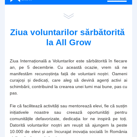
Ziua voluntarilor sărbătorită 
la All Grow
Ziua Internațională a Voluntarilor este sărbătorită în fiecare 
an, pe 5 decembrie. Cu această ocazie, vrem să ne 
manifestăm recunoștința față de voluntarii noștri. Oameni 
curajoși și dedicați, care aleg să devină agenți activi ai 
schimbării, contribuind la crearea unei lumi mai bune, pas cu 
pas. 
Fie că facilitează activități sau mentorează elevi, fie că susțin 
inițiativele noastre sau creează oportunități pentru 
comunitățile defavorizate, dedicația lor ne inspiră pe toți. 
Datorită voluntarilor noștri am reușit să ajungem la peste 
10.000 de elevi și am încurajat inovația socială în România 