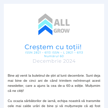
Creștem cu toții! 
ISSN 2821 – 6113 ISSN – L 2821 – 6113
Numărul 60
Decembrie 2024
Bine ați venit la buletinul de știri al lunii decembrie. Sunt deja 
mai bine de cinci ani de când trimitem neîntrerupt acest 
newsletter, care a ajuns la cea de-a 60-a ediție. Mulțumim 
că ne citiți!
Cu ocazia sărbătorilor de iarnă, echipa noastră vă transmite 
cele mai calde urări de bine și vă mulțumește că ați fost 