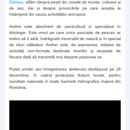
Crisius
, 
aflăm despre peștii din zonele de munte, colinare și 
de șes, dar și despre provocările pe care aceștia le 
întâmpină din cauza activităților antropice. 
Andrei este absolvent de piscicultură și specializat în 
ihtiologie. Este omul pe care orice asociație de pescari ar 
trebui să îl aibă, îndrăgostit ireversibil de natură și în special 
de râuri sălbatice. Andrei este, de asemenea, inițiator de 
activități non-formale destinate tinerilor și reușește de 
fiecare dată să transmită mai departe pasiunea sa. 
Puteți urmări aici înregistrarea atelierului desfășurat pe 18 
decembrie, în cadrul proiectului Acțiuni locale, pentru 
rezultate naționale în toate bazinele hidrografice majore din 
România.