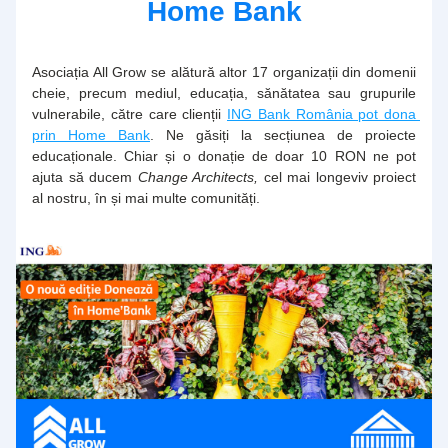
Home Bank
Asociația All Grow se alătură altor 17 organizații din domenii 
cheie, precum mediul, educația, sănătatea sau grupurile 
vulnerabile, către care clienții 
ING Bank România pot dona 
prin Home Bank
. Ne găsiți la secțiunea de proiecte 
educaționale. Chiar și o donație de doar 10 RON ne pot 
ajuta să ducem 
Change Architects, 
cel mai longeviv proiect 
al nostru, în și mai multe comunități. 