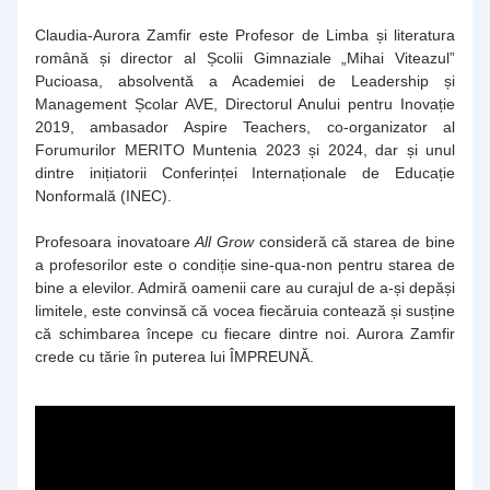
Claudia-Aurora Zamfir este Profesor de Limba și literatura 
română și director al Școlii Gimnaziale „Mihai Viteazul” 
Pucioasa, absolventă a Academiei de Leadership și 
Management Școlar AVE, Directorul Anului pentru Inovație 
2019, ambasador Aspire Teachers, co-organizator al 
Forumurilor MERITO Muntenia 2023 și 2024, dar și unul 
dintre inițiatorii Conferinței Internaționale de Educație 
Nonformală (INEC).
Profesoara inovatoare
 All Grow 
consideră că starea de bine 
a profesorilor este o condiție sine-qua-non pentru starea de 
bine a elevilor. Admiră oamenii care au curajul de a-și depăși 
limitele, este convinsă că vocea fiecăruia contează și susține 
că schimbarea începe cu fiecare dintre noi. Aurora Zamfir 
crede cu tărie în puterea lui ÎMPREUNĂ.