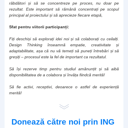
răbdători și să se concentreze pe proces, nu doar pe 
rezultat. Este important să rămână concentrați pe scopul 
principal al proiectului și să aprecieze fiecare etapă,
Sfat pentru viitorii participanți: 
Fiți deschiși să explorați idei noi și să colaborați cu ceilalți. 
Design Thinking înseamnă empatie, creativitate și 
adaptabilitate, așa că nu vă temeți să puneți întrebări și să 
greșiți – procesul este la fel de important ca rezultatul. 
Să își rezerve timp pentru studiul amănunțit și să aibă 
disponibilitatea de a colabora și învăța fiindcă merită!
Să fie activi, receptivi, deoarece o astfel de experiență 
merită!
Donează către noi prin ING 