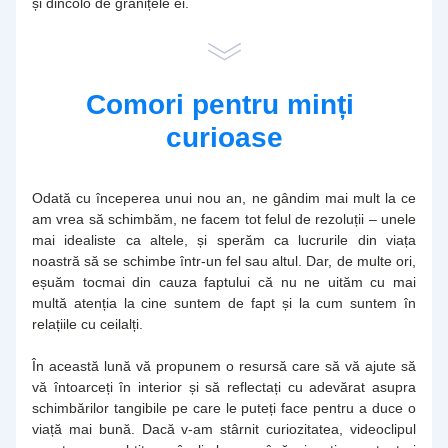
și dincolo de granițele ei.
Comori pentru minți 
curioase
Odată cu începerea unui nou an, ne gândim mai mult la ce 
am vrea să schimbăm, ne facem tot felul de rezoluții – unele 
mai idealiste ca altele, și sperăm ca lucrurile din viața 
noastră să se schimbe într-un fel sau altul. Dar, de multe ori, 
eșuăm tocmai din cauza faptului că nu ne uităm cu mai 
multă atenția la cine suntem de fapt și la cum suntem în 
relațiile cu ceilalți. 
În această lună vă propunem o resursă care să vă ajute să 
vă întoarceți în interior și să reflectați cu adevărat asupra 
schimbărilor tangibile pe care le puteți face pentru a duce o 
viață mai bună. Dacă v-am stârnit curiozitatea, videoclipul 