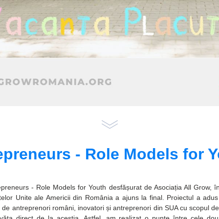
epreneurs - Role Models for Y
epreneurs - Role Models for Youth desfășurat de Asociația All Grow, în
lor Unite ale Americii din România a ajuns la final. Proiectul a adus 
de antreprenori români, inovatori și antreprenori din SUA cu scopul de a 
ăța direct de la aceștia. Astfel, am realizat o punte între cele două