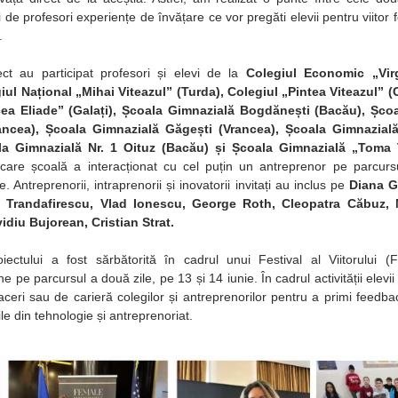
ri de profesori experiențe de învățare ce vor pregăti elevii pentru viitor 
.
ct au participat profesori și elevi de la 
Colegiul Economic „Virg
giul Național „Mihai Viteazul” (Turda), Colegiul „Pintea Viteazul” (C
cea Eliade” (Galați), Școala Gimnazială Bogdănești (Bacău), Școa
rancea), Școala Gimnazială Găgești (Vrancea), Școala Gimnazială
la Gimnazială Nr. 1 Oituz (Bacău) și Școala Gimnazială „Toma 
care școală a interacționat cu cel puțin un antreprenor pe parcursul 
e. Antreprenorii, intraprenorii și inovatorii invitați au inclus pe 
Diana Gi
 Trandafirescu, Vlad Ionescu, George Roth, Cleopatra Căbuz, 
idiu Bujorean, Cristian Strat.
oiectului a fost sărbătorită în cadrul unui Festival al Viitorului (Fu
e pe parcursul a două zile, pe 13 și 14 iunie. În cadrul activității elevii
aceri sau de carieră colegilor și antreprenorilor pentru a primi feedbac
le din tehnologie și antreprenoriat.