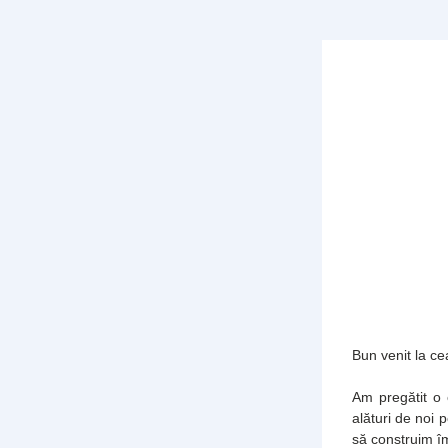
Bun venit la cea
Am pregătit o e
alături de noi 
să construim î