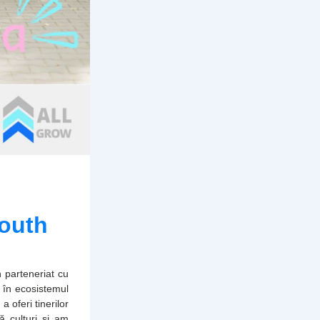
outh 
 parteneriat cu 
în ecosistemul 
oferi tinerilor 
 culturi și am 