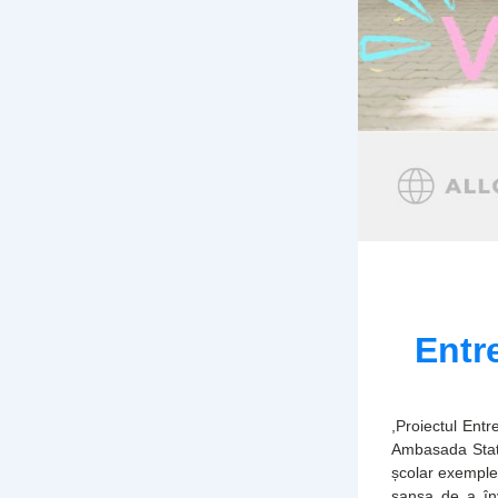
Entr
,Proiectul Entr
Ambasada State
școlar exemple 
șansa de a înv