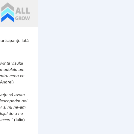
rticipanți. Iată 
vința visului 
 modelele am 
entru ceea ce 
(Andrei)
nvețe să avem 
descoperim noi 
or și nu ne-am 
ejul de a ne 
ucces.” 
(Iulia)