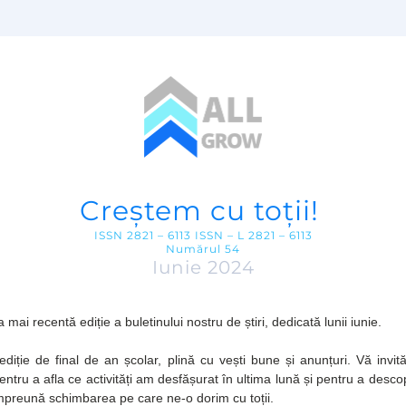
Creștem cu toții! 
ISSN 2821 – 6113 ISSN – L 2821 – 6113
Numărul 54
Iunie 2024
 mai recentă ediție a buletinului nostru de știri, dedicată lunii iunie.
diție de final de an școlar, plină cu vești bune și anunțuri. Vă invit
pentru a afla ce activități am desfășurat în ultima lună și pentru a desc
mpreună schimbarea pe care ne-o dorim cu toții.