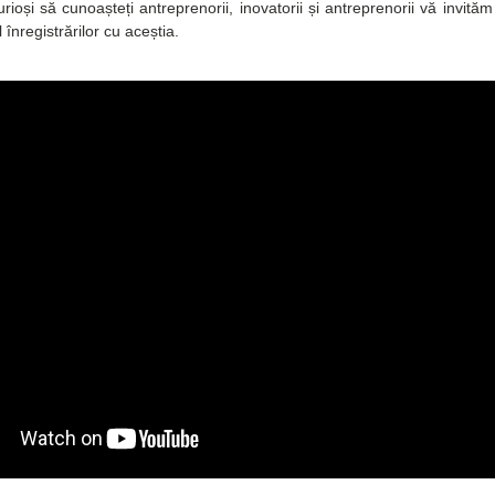
rioși să cunoașteți antreprenorii, inovatorii și antreprenorii vă invităm 
 înregistrărilor cu aceștia.