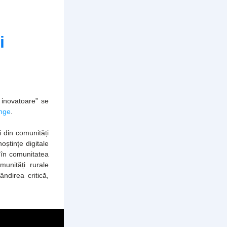
 
inovatoare” se 
nge
.
din comunități 
oștințe digitale 
 în comunitatea 
unități rurale 
direa critică, 