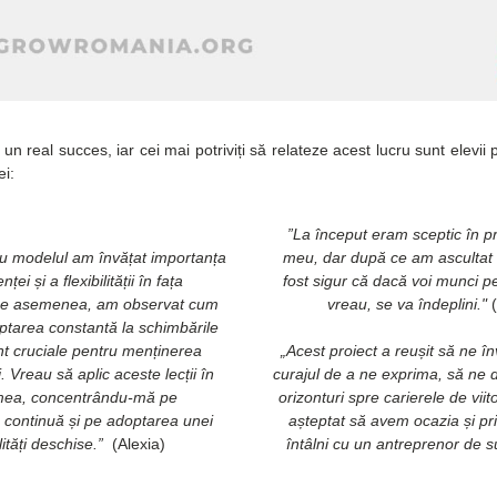
 un real succes, iar cei mai potriviți să relateze acest lucru sunt elevii pa
ei:
”La început eram sceptic în pri
cu modelul am învățat importanța 
meu, dar după ce am ascultat
ei și a flexibilității în fața 
fost sigur că dacă voi munci p
 De asemenea, am observat cum 
vreau, se va îndeplini." 
ptarea constantă la schimbările 
nt cruciale pentru menținerea 
„Acest proiect a reușit să ne î
i. Vreau să aplic aceste lecții în 
curajul de a ne exprima, să ne 
mea, concentrându-mă pe 
orizonturi spre carierele de viit
 continuă și pe adoptarea unei 
așteptat să avem ocazia și pril
ități deschise.”
  (Alexia)
întâlni cu un antreprenor de s