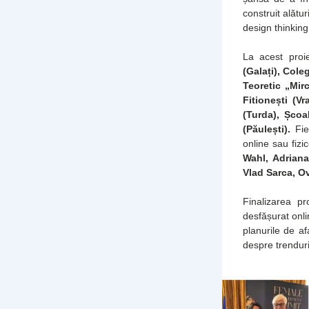
construit alătu
design thinking
La acest proie
(Galați), Cole
Teoretic „Mir
Fitionești (V
(Turda), Școa
(Păulești).
 Fie
online sau fizic
Wahl, Adriana
Vlad Sarca, Ov
Finalizarea pr
desfășurat onlin
planurile de af
despre trenduri