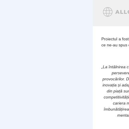
Proiectul a fost
ce ne-au spus 
„La întâlnirea 
perseverenț
provocărilor.
inovația și ada
din piață su
competitivități
cariera 
îmbunătățirea
mental