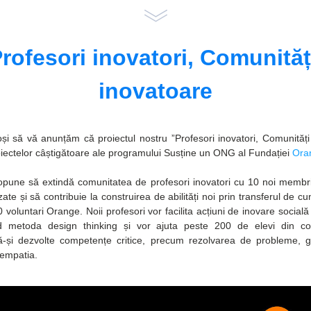
rofesori inovatori, Comunități
inovatoare
i să vă anunțăm că proiectul nostru ”Profesori inovatori, Comunități 
roiectelor câștigătoare ale programului Susține un ONG al Fundației 
Ora
ropune să extindă comunitatea de profesori inovatori cu 10 noi membri 
ate și să contribuie la construirea de abilități noi prin transferul de cun
0 voluntari Orange. Noii profesori vor facilita acțiuni de inovare socială
nd metoda design thinking și vor ajuta peste 200 de elevi din com
ă-și dezvolte competențe critice, precum rezolvarea de probleme, gân
 empatia.