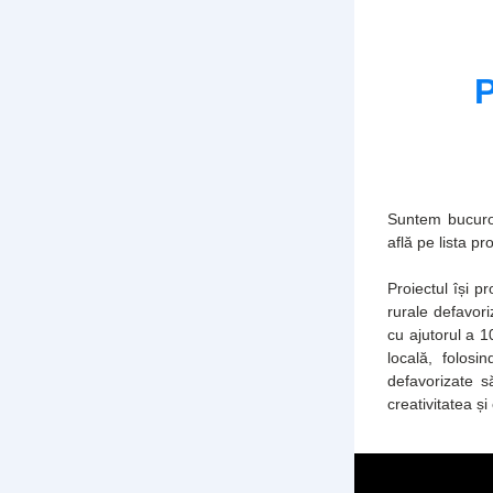
P
Suntem bucuroș
află pe lista p
Proiectul își p
rurale defavoriz
cu ajutorul a 1
locală, folosi
defavorizate s
creativitatea și