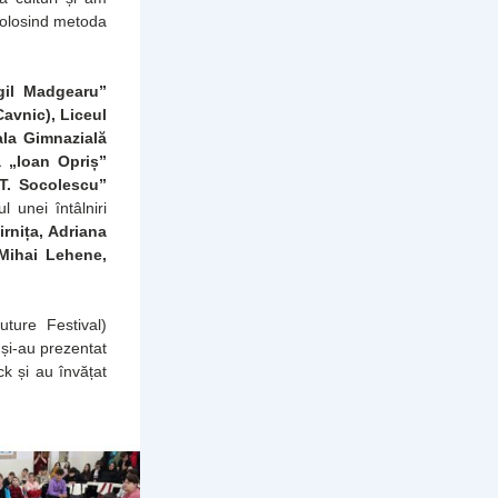
folosind metoda 
il Madgearu” 
avnic), Liceul 
la Gimnazială 
 „Ioan Opriș” 
T. Socolescu” 
unei întâlniri 
rnița, Adriana 
Mihai Lehene, 
ture Festival) 
 și-au prezentat 
k și au învățat 