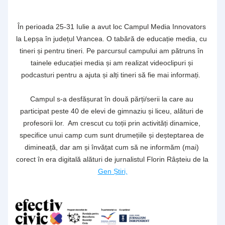
În perioada 25-31 Iulie a avut loc Campul Media Innovators 
la Lepșa în județul Vrancea. O tabără de educație media, cu 
tineri și pentru tineri. Pe parcursul campului am pătruns în 
tainele educației media și am realizat videoclipuri și 
podcasturi pentru a ajuta și alți tineri să fie mai informați.  
Campul s-a desfășurat în două părți/serii la care au 
participat peste 40 de elevi de gimnaziu și liceu, alături de 
profesorii lor.  Am crescut cu toții prin activități dinamice, 
specifice unui camp cum sunt drumețiile și deșteptarea de 
dimineață, dar am și învățat cum să ne informăm (mai) 
corect în era digitală alături de jurnalistul Florin Râșteiu de la 
Gen Știri,