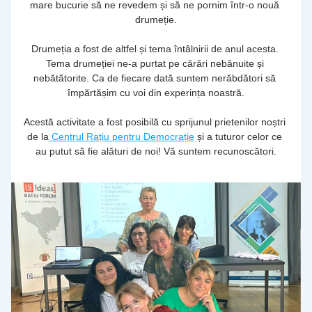
mare bucurie să ne revedem și să ne pornim într-o nouă 
drumeție.
Drumeția a fost de altfel și tema întâlnirii de anul acesta. 
Tema drumeției ne-a purtat pe cărări nebănuite și 
nebătătorite. Ca de fiecare dată suntem nerăbdători să 
împărtășim cu voi din experința noastră.
Acestă activitate a fost posibilă cu sprijunul prietenilor noștri 
de la
 Centrul Rațiu pentru Democrație
 și a tuturor celor ce 
au putut să fie alături de noi! Vă suntem recunoscători.