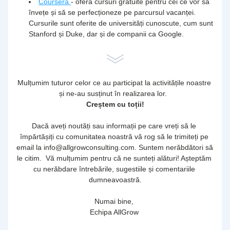
Coursera 
- oferă cursuri gratuite pentru cei ce vor să 
învețe și să se perfecționeze pe parcursul vacanței. 
Cursurile sunt oferite de universități cunoscute, cum sunt 
Stanford și Duke, dar și de companii ca Google.
Mulțumim tuturor celor ce au participat la activitățile noastre 
și ne-au susținut în realizarea lor.  
Creștem cu toții!
Dacă aveți noutăți sau informații pe care vreți să le 
împărtășiți cu comunitatea noastră vă rog să le trimiteți pe 
email la info@allgrowconsulting.com. Suntem nerăbdători să 
le citim.  Vă mulțumim pentru că ne sunteți alături! Așteptăm 
cu nerăbdare întrebările, sugestiile și comentariile 
dumneavoastră.
Numai bine, 
Echipa AllGrow 