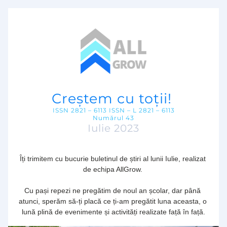
Creștem cu toții! 
ISSN 2821 – 6113 ISSN – L 2821 – 6113
Numărul 43
Iulie 2023
Îți trimitem cu bucurie buletinul de știri al lunii Iulie, realizat 
de echipa AllGrow. 
Cu pași repezi ne pregătim de noul an școlar, dar până 
atunci, sperăm să-ți placă ce ți-am pregătit luna aceasta, o 
lună plină de evenimente și activități realizate față în față.