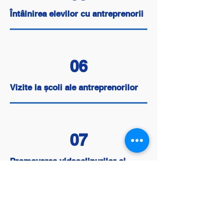
Întâlnirea elevilor cu antreprenorii
06
Vizite la școli ale antreprenorilor
07
Promovarea videoclipurilor și
construirea comunității de
antreprenori