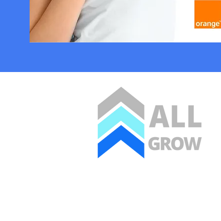
Contact:
Asociația All Grow
Telefon: +40 726 158 632
Email:
info@allgrowconsulting.com