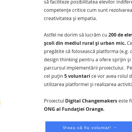
proiecte gamificate din lume.
să faciliteze posibilitatea elevilor indife
competențe critice cum sunt rezolvarea
creativitatea și empatia.
Astfel ne dorim să lucrăm cu
200 de ele
școli din mediul rural și urban mic.
Ce
pregătite să folosească platforma (e.g.
design thinking pentru a ofere sprijin și
parcursul implementării proiectului. Pe
cel puțin
5 voluntari
ce vor avea rolul d
utilizarea platformei și realizarea activită
Proiectul
Digital Changemakers
este 
ONG al Fundației Orange.
Vreau să fiu voluntar!