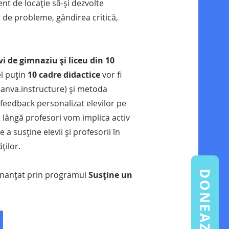
rent de locație să-și dezvolte
 de probleme, gândirea critică,
vi de gimnaziu și liceu din 10
l puțin
10 cadre didactice
vor fi
 canva.instructure) și metoda
 feedback personalizat elevilor pe
 lângă profesori vom implica activ
e a susține elevii și profesorii în
ților.
DONEAZĂ
finanțat prin programul
Susține un