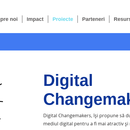
pre noi
Impact
Proiecte
Parteneri
Resur
Digital
Changema
Change Architects a fost recunoscut
Change Architects a fost recunoscut
Digital Changemakers, își propune să duc
ca fiind
unul din cele mai inovative
ca fiind
unul din cele mai inovative
mediul digital pentru a fi mai atractiv și
proiecte gamificate din lume.