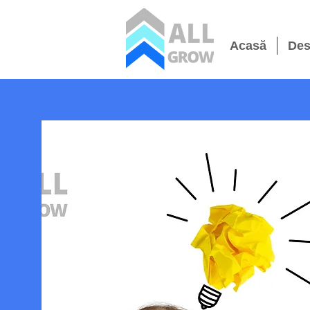
Acasă
Des