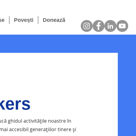
se
Povești
Donează
kers
ă ghidul activitățile noastre în
 mai accesibil generațiilor tinere și