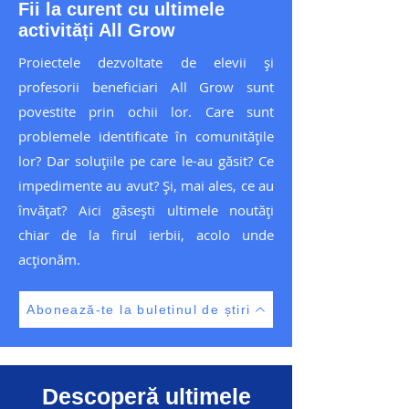
Fii la curent cu ultimele
activități All Grow
Proiectele dezvoltate de elevii și
profesorii beneficiari All Grow sunt
povestite prin ochii lor. Care sunt
problemele identificate în comunitățile
lor? Dar soluțiile pe care le-au găsit? Ce
impedimente au avut? Și, mai ales, ce au
învățat? Aici găsești ultimele noutăți
chiar de la firul ierbii, acolo unde
acționăm.
Abonează-te la buletinul de știri
Descoperă ultimele