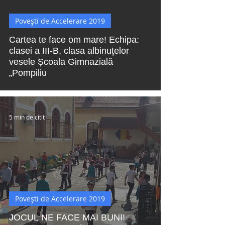
 video
Povești de Accelerare 2019
Cartea te face om mare! Echipa:
clasei a III-B, clasa albinuțelor
vesele Școala Gimnazială
„Pompiliu
5 min de citit
Povești de Accelerare 2019
JOCUL NE FACE MAI BUNI!