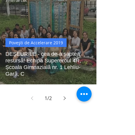
7 min de citit
Povești de Accelerare 2019
DEŞEURILE - cea de-a şaptea
resursă! Echipa Supereroul 4R,
Școala Gimnazială nr. 1 Lehliu-
Gară, C
1
/
2
Buletin de știri
Citește cel mai recent buletin