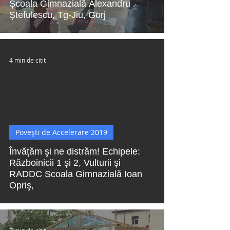
Școala Gimnazială Alexandru
Ștefulescu, Tg-Jiu, Gorj
4 min de citit
 video
Povești de Accelerare 2019
Învăţăm şi ne distrăm! Echipele:
Războinicii 1 şi 2, Vulturii și
RADDC Școala Gimnazială Ioan
Opriş,