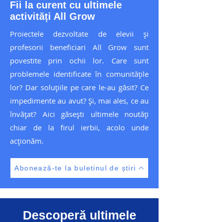
Fii la curent cu ultimele
activități All Grow
Proiectele dezvoltate de elevii și
profesorii beneficiari All Grow sunt
povestite prin ochii lor. Care sunt
problemele identificate în comunitățile
lor? Dar soluțiile pe care le-au găsit? Ce
impedimente au avut? Și, mai ales, ce au
învățat? Aici găsești ultimele noutăți
chiar de la firul ierbii, acolo unde
acționăm.
Abonează-te la buletinul de știri
Descoperă ultimele