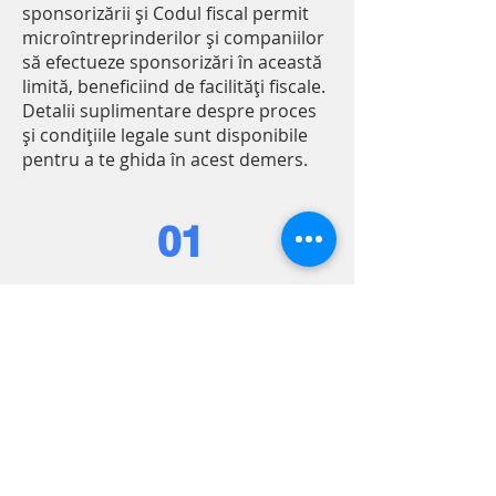
sponsorizării și Codul fiscal permit
microîntreprinderilor și companiilor
să efectueze sponsorizări în această
limită, beneficiind de facilități fiscale.
Detalii suplimentare despre proces
și condițiile legale sunt disponibile
pentru a te ghida în acest demers.
01
La finalul fiecărui trimestru se
calculează impozitul pe venit
iar suma ce poate fi
redistribuită nu trebuie să
depășească procentul maxim
de 20%. Pentru
microîntreprinderi, diferența