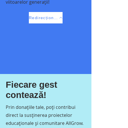
viitoarelor generații!
Redirecționează 3,5%
Fiecare gest
contează!
Prin donațiile tale, poți contribui
direct la susținerea proiectelor
educaționale și comunitare AllGrow.