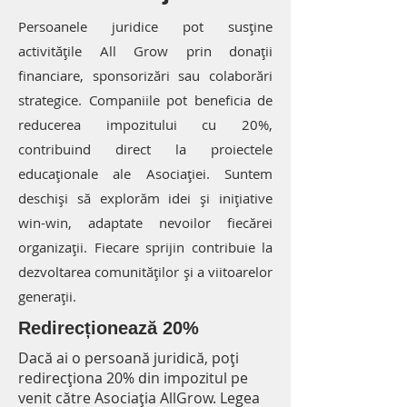
Persoanele juridice pot susține
activitățile All Grow prin donații
financiare, sponsorizări sau colaborări
strategice. Companiile pot beneficia de
reducerea impozitului cu 20%,
contribuind direct la proiectele
educaționale ale Asociației. Suntem
deschiși să explorăm idei și inițiative
win-win, adaptate nevoilor fiecărei
organizații. Fiecare sprijin contribuie la
dezvoltarea comunităților și a viitoarelor
generații.
Redirecționează 20%
Dacă ai o persoană juridică, poți
redirecționa 20% din impozitul pe
venit către Asociația AllGrow. Legea