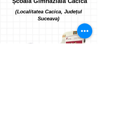
Școala Gimnazială Cacica
(Localitatea Cacica, Județul
Suceava)
Școala Gimnazială
,,GHEORGHE CIOATĂ"
(Localitatea Todirești, Județul
Vaslui)