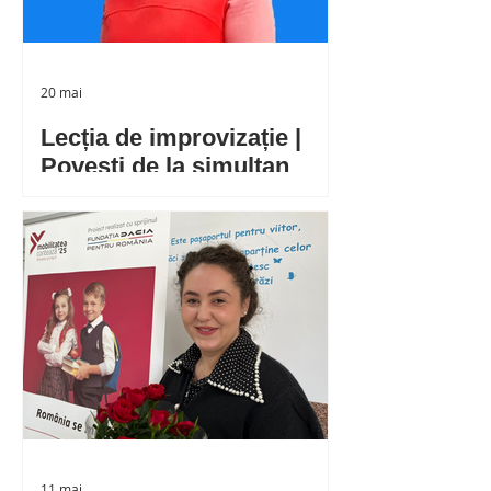
liceu.
20 mai
Lecția de improvizație |
Povești de la simultan
La clasa întâi se învață astăzi
adunarea cu trecere peste ordin.
Este ora de matematică și de sub
bănci se aude constant același
sunet: poc, poc, poc. Mingile sar mai
ceva ca atenția elevilor la final de
program. Se aude vocea
învățătoarei: Scoateți mingile pe
bănci. Adunați-le pe toate și haideți
să numărăm împreună.
11 mai