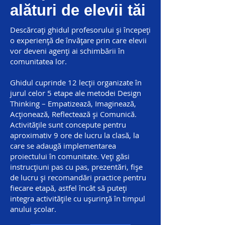
alături de elevii tăi
importante.
Descărcați ghidul profesorului și începeți
o experiență de învățare prin care elevii
vor deveni agenți ai schimbării în
comunitatea lor.
Ghidul cuprinde 12 lecții organizate în
jurul celor 5 etape ale metodei Design
Thinking – Empatizează, Imaginează,
Acționează, Reflectează și Comunică.
Activitățile sunt concepute pentru
aproximativ 9 ore de lucru la clasă, la
care se adaugă implementarea
proiectului în comunitate. Veți găsi
instrucțiuni pas cu pas, prezentări, fișe
de lucru și recomandări practice pentru
fiecare etapă, astfel încât să puteți
integra activitățile cu ușurință în timpul
anului școlar.