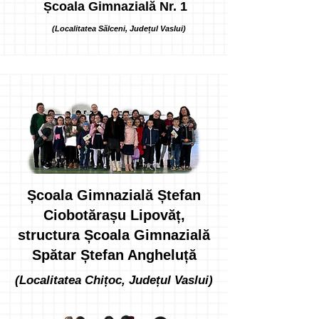
Școala Gimnazială Nr. 1
(Localitatea Sălceni, Județul Vaslui)
Școala Gimnazială Ștefan
Ciobotărașu Lipovăț,
structura Școala Gimnazială
Spătar Ștefan Angheluță
(Localitatea Chițoc, Județul Vaslui)