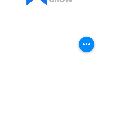
Contact:
Asociația All Grow
Telefon: +40
726 158 632
Email:
info@allgrowconsulting.com
278 Calea Odobesti, Campineanca
Vrancea, Romania
CONT:
Asociația All Grow deschis la
Banca
Transilvania,
RON: RO74 BTRL RON CRT05
2621 4401