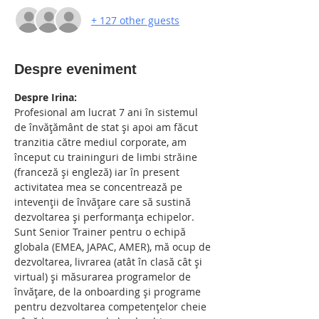
+ 127 other guests
Despre eveniment
Despre Irina:
Profesional am lucrat 7 ani în sistemul 
de învățământ de stat și apoi am făcut 
tranzitia către mediul corporate, am 
început cu traininguri de limbi străine 
(franceză și engleză) iar în present 
activitatea mea se concentrează pe 
intevenții de învățare care să sustină 
dezvoltarea și performanța echipelor.
Sunt Senior Trainer pentru o echipă 
globala (EMEA, JAPAC, AMER), mă ocup de 
dezvoltarea, livrarea (atât în clasă cât și 
virtual) și măsurarea programelor de 
învățare, de la onboarding și programe 
pentru dezvoltarea competențelor cheie 