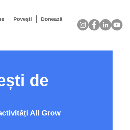
se
Povești
Donează
ești de
activități All Grow