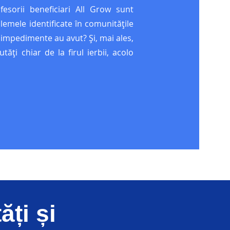
ofesorii beneficiari All Grow sunt
lemele identificate în comunitățile
e impedimente au avut? Și, mai ales,
tăți chiar de la firul ierbii, acolo
ți și