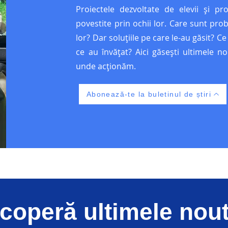
Proiectele dezvoltate de elevii și pr
povestite prin ochii lor. Care sunt prob
lor? Dar soluțiile pe care le-au găsit? C
ce au învățat? Aici găsești ultimele nou
unde acționăm.
Abonează-te la buletinul de știri
coperă ultimele noută