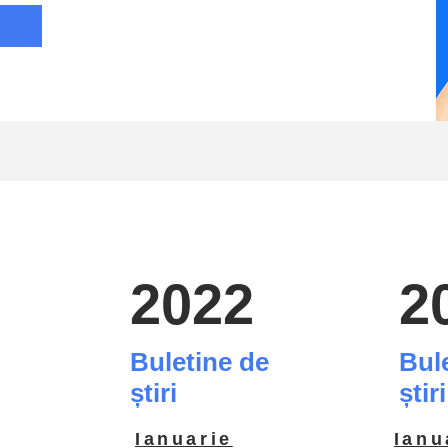
2022
2
e
Buletine de
Bul
știri
știri
Ianuarie
Ianu