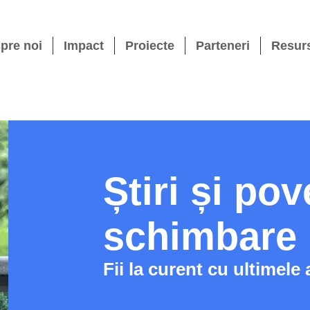
pre noi
Impact
Proiecte
Parteneri
Resur
Știri și pov
schimbare
Fii la curent cu ultimele 