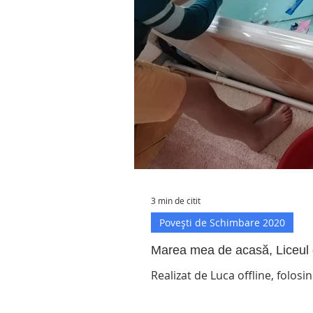
3 min de citit
Povești de Schimbare 2020
Marea mea de acasă, Liceul d
Realizat de Luca offline, folo
interzis#stau acasă#la marea m