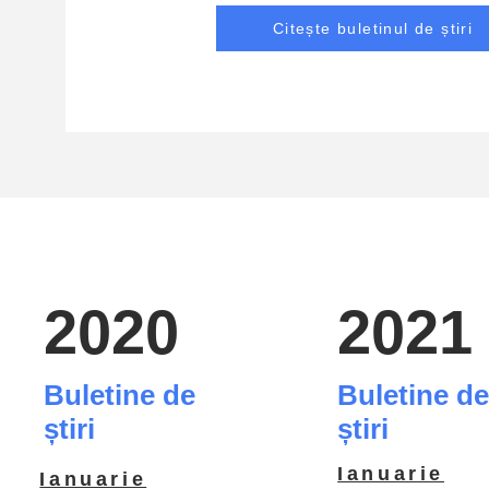
Citește buletinul de știri
2020
2021
Buletine de
Buletine d
știri
știri
Ianuarie
Ianuarie