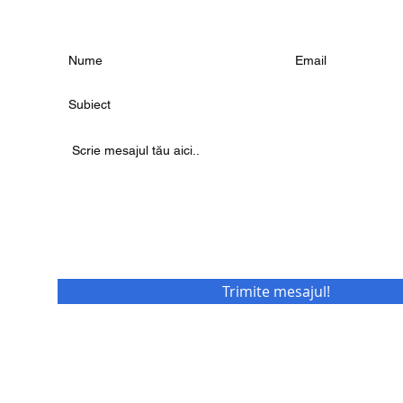
vania,
Trimite mesajul!
Site realizat cu multă pasiune de echipa AllGrow în 2