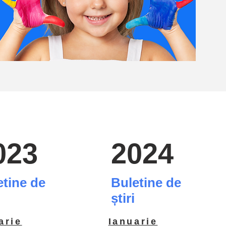
023
2024
etine de
Buletine de
știri
arie
Ianuarie