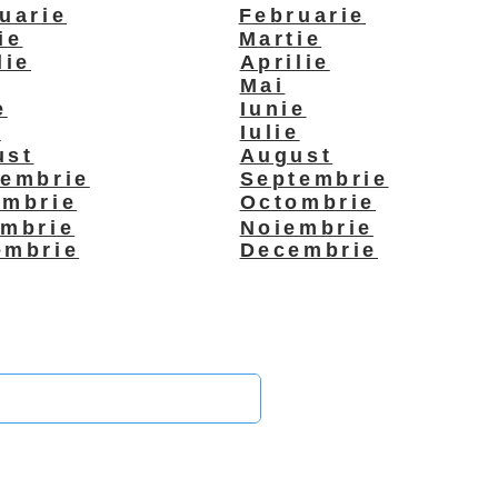
uarie
Februarie
ie
Martie
lie
Aprilie
Mai
e
Iunie
e
Iulie
ust
August
tembrie
Septembrie
ombrie
Octombrie
embrie
Noiembrie
embrie
Decembrie