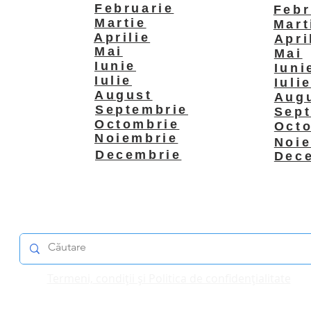
Februarie
Febr
Martie
Mart
Aprilie
Apri
Mai
Mai
Iunie
Iuni
Iulie
Iuli
August
Aug
Septembrie
Sep
Octombrie
Oct
Noiembrie
Noi
Decembrie
Dec
Termeni, condiții și Politica de confidențialitate