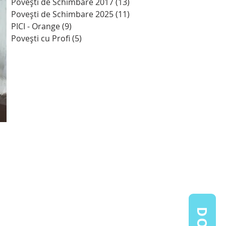
Povești de Schimbare 2017
(13)
13 postări
Povești de Schimbare 2025
(11)
11 postări
PICI - Orange
(9)
9 postări
Povești cu Profi
(5)
5 postări