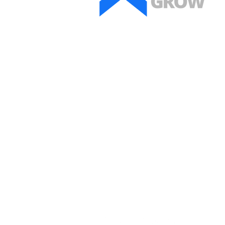
Contact:
Asociația All Grow
Telefon: +40 726 158 632
Email:
info@allgrowconsulting.com
278 Calea Odobesti, Campineanca
Vrancea, Romania
CONT:
Asociația All Grow deschis la
Banca Transil
RON: RO74 BTRL RON CRT05 2621 4401
Conectează-te cu noi!