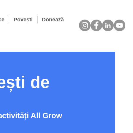
se
Povești
Donează
ești de
activități All Grow