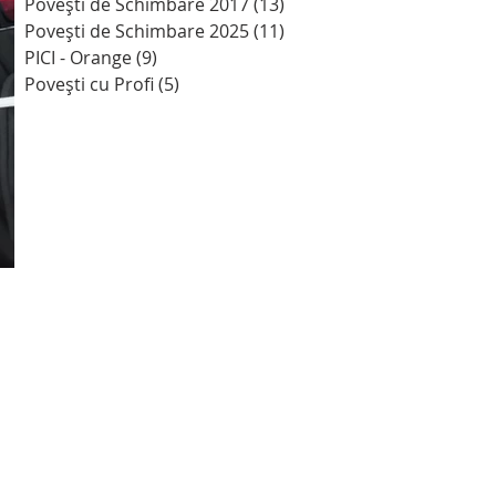
Povești de Schimbare 2017
(13)
13 postări
Povești de Schimbare 2025
(11)
11 postări
PICI - Orange
(9)
9 postări
Povești cu Profi
(5)
5 postări
 pe