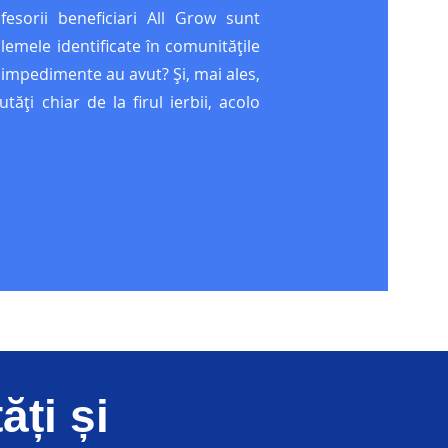
ofesorii beneficiari All Grow sunt
lemele identificate în comunitățile
e impedimente au avut? Și, mai ales,
tăți chiar de la firul ierbii, acolo
ți și