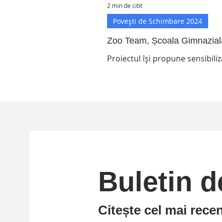
2 min de citit
Povești de Schimbare 2024
Zoo Team, Școala Gimnazială
Proiectul își propune sensibiliza
copiilor de a avea o grădină zoo
Buletin de
Citește cel mai recen