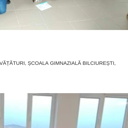
ĂȚĂTURI, ȘCOALA GIMNAZIALĂ BILCIUREȘTI,
, doresc să arate tuturor cât de important este pentru ei citit
.