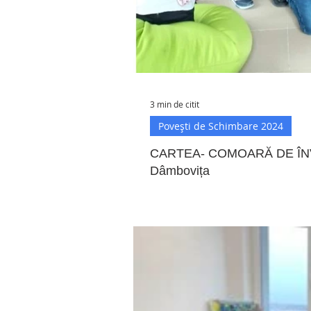
3 min de citit
Povești de Schimbare 2024
CARTEA- COMOARĂ DE ÎNV
Dâmbovița
În acest proiect, elevii clasei I
care l-au descoperit încă de la..