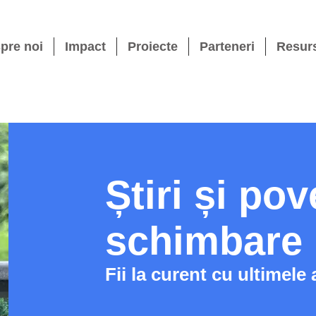
pre noi
Impact
Proiecte
Parteneri
Resur
Știri și pov
schimbare
Fii la curent cu ultimele 