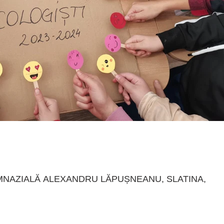
A GIMNAZIALĂ ALEXANDRU LĂPUȘNEANU, SLATINA,
ea a câteva activități de igienizare a mediului înconjurător
implicați...