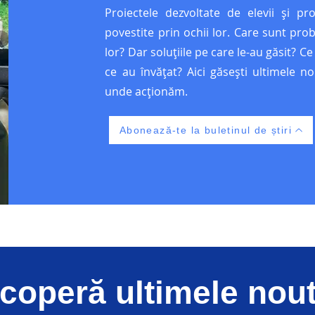
Proiectele dezvoltate de elevii și pr
povestite prin ochii lor. Care sunt prob
lor? Dar soluțiile pe care le-au găsit? C
ce au învățat? Aici găsești ultimele nou
unde acționăm.
Abonează-te la buletinul de știri
coperă ultimele noută