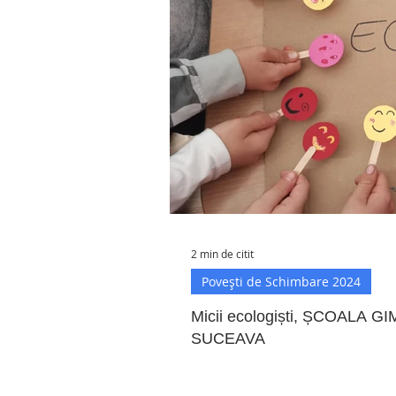
2 min de citit
Povești de Schimbare 2024
Micii ecologiști, ȘCOAL
SUCEAVA
Proiectul presupune desfășurar
parcursul unui an școlar. Vor fi 