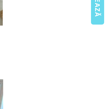
ul pe