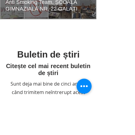
Anti Smoking Team, ȘCOALA
GIMNAZIALĂ NR. 22 GALAȚI
Buletin de știri
Citește cel mai recent buletin
de știri
Sunt deja mai bine de cinci ani de
când trimitem neîntrerupt acest
buletin de știri, care a ajuns la cea
de-a 60-a ediție. Mulțumim că ne
citiți!
Citește buletinul de știri