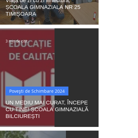
Viața de zi cu zi în lectură,
ȘCOALA GIMNAZIALA NR 25
TIMIȘOARA
3 min de citit
Povești de Schimbare 2024
UN MEDIU MAI CURAT, ÎNCEPE
CU TINE! ȘCOALA GIMNAZIALĂ
BILCIUREȘTI