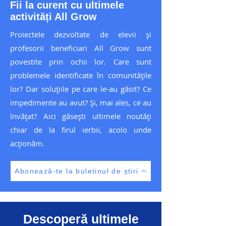
Fii la curent cu ultimele
activități All Grow
Proiectele dezvoltate de elevii și
profesorii beneficiari All Grow sunt
povestite prin ochii lor. Care sunt
problemele identificate în comunitățile
lor? Dar soluțiile pe care le-au găsit? Ce
impedimente au avut? Și, mai ales, ce au
învățat? Aici găsești ultimele noutăți
chiar de la firul ierbii, acolo unde
acționăm.
Abonează-te la buletinul de știri
Descoperă ultimele