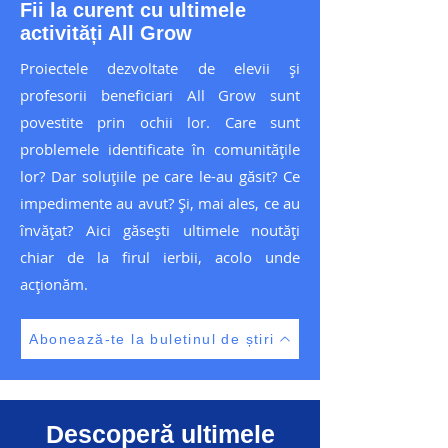
Fii la curent cu ultimele
activități All Grow
Proiectele dezvoltate de elevii și
profesorii beneficiari All Grow sunt
povestite prin ochii lor. Care sunt
problemele identificate în comunitățile
lor? Dar soluțiile pe care le-au găsit? Ce
impedimente au avut? Și, mai ales, ce au
învățat? Aici găsești ultimele noutăți
chiar de la firul ierbii, acolo unde
acționăm.
Abonează-te la buletinul de știri
Descoperă ultimele