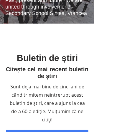
Past, present and future - we are
united through involvement! -
Secondary School Sihlea, Vrancea
Buletin de știri
Citește cel mai recent buletin
de știri
Sunt deja mai bine de cinci ani de
când trimitem neîntrerupt acest
buletin de știri, care a ajuns la cea
de-a 60-a ediție. Mulțumim că ne
citiți!