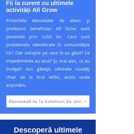
Fii la curent cu ultimele
activități All Grow
Proiectele dezvoltate de elevii și
profesorii beneficiari All Grow sunt
povestite prin ochii lor. Care sunt
problemele identificate în comunitățile
lor? Dar soluțiile pe care le-au găsit? Ce
impedimente au avut? Și, mai ales, ce au
învățat? Aici găsești ultimele noutăți
chiar de la firul ierbii, acolo unde
acționăm.
Abonează-te la buletinul de știri
Descoperă ultimele