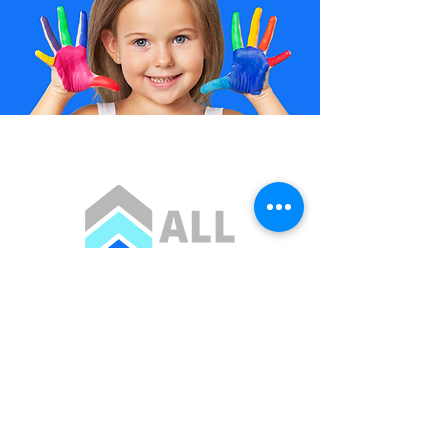
Contact:
Asociația All Grow
Telefon: +40
726 158 632
Email:
info@allgrowconsulting.com
278 Calea Odobesti, Campineanca
Vrancea, Romania