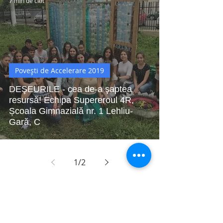
7 min de citit
Povești de Accelerare 2019
DEŞEURILE - cea de-a şaptea
resursă! Echipa Supereroul 4R,
Școala Gimnazială nr. 1 Lehliu-
Gară, C
1
/
2
Buletin de știri
Citește cel mai recent buletin