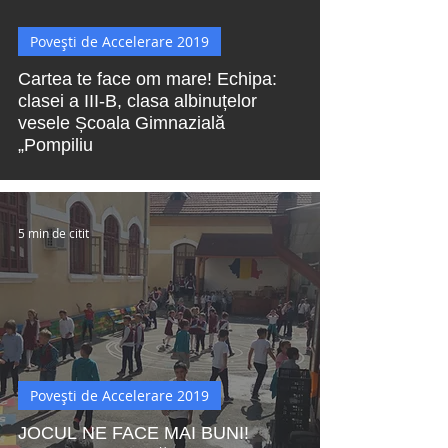
 video
Povești de Accelerare 2019
Cartea te face om mare! Echipa:
clasei a III-B, clasa albinuțelor
vesele Școala Gimnazială
„Pompiliu
5 min de citit
Povești de Accelerare 2019
JOCUL NE FACE MAI BUNI!