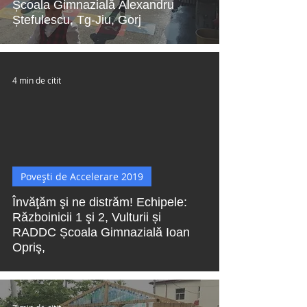
Școala Gimnazială Alexandru
Ștefulescu, Tg-Jiu, Gorj
4 min de citit
 video
Povești de Accelerare 2019
Învăţăm şi ne distrăm! Echipele:
Războinicii 1 şi 2, Vulturii și
RADDC Școala Gimnazială Ioan
Opriş,