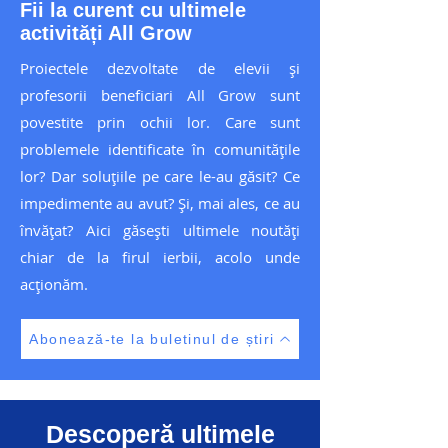
Fii la curent cu ultimele
activități All Grow
Proiectele dezvoltate de elevii și
profesorii beneficiari All Grow sunt
povestite prin ochii lor. Care sunt
problemele identificate în comunitățile
lor? Dar soluțiile pe care le-au găsit? Ce
impedimente au avut? Și, mai ales, ce au
învățat? Aici găsești ultimele noutăți
chiar de la firul ierbii, acolo unde
acționăm.
Abonează-te la buletinul de știri
Descoperă ultimele