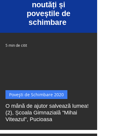
noutăți și
poveștile de
schimbare
5 min de citit
 video
Povești de Schimbare 2020
O mână de ajutor salvează lumea!
(2), Școala Gimnazială "Mihai
Viteazul”, Pucioasa