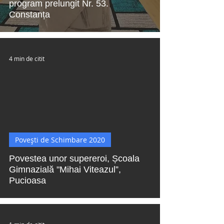
program prelungit Nr. 53.
Constanța
4 min de citit
 video
Povești de Schimbare 2020
Povestea unor supereroi, Școala
Gimnazială "Mihai Viteazul”,
Pucioasa