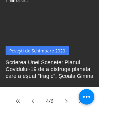
1 min de citit
 video
Povești de Schimbare 2020
Scrierea Unei Scenete: Planul
Covidului-19 de a distruge planeta
care a eșuat ”tragic”, Școala Gimna
4
/
6
Buletin de știri
Citește cel mai recent buletin