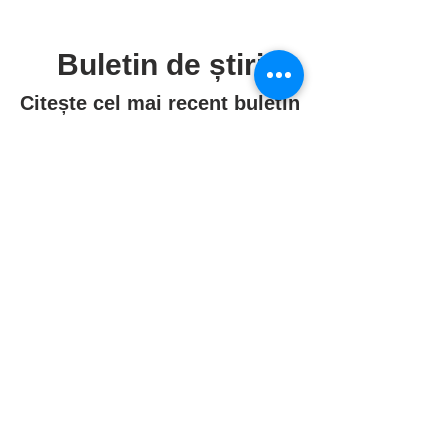
Buletin de știri
Citește cel mai recent buletin
de știri
Sunt deja mai bine de cinci ani de
când trimitem neîntrerupt acest
buletin de știri, care a ajuns la cea
de-a 60-a ediție. Mulțumim că ne
citiți!
Citește buletinul de știri