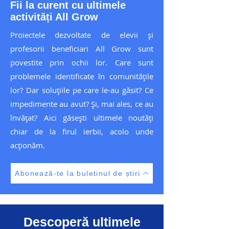
Fii la curent cu ultimele
activități All Grow
Proiectele dezvoltate de elevii și
profesorii beneficiari All Grow sunt
povestite prin ochii lor. Care sunt
problemele identificate în comunitățile
lor? Dar soluțiile pe care le-au găsit? Ce
impedimente au avut? Și, mai ales, ce au
învățat? Aici găsești ultimele noutăți
chiar de la firul ierbii, acolo unde
acționăm.
Abonează-te la buletinul de știri
Descoperă ultimele