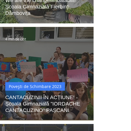
We are the change/Imbatabilii!
Școala Gimnazială Fierbinți,
Dâmbovița
4 min de citit
Povești de Schimbare 2023
CANTACUZINII ÎN ACȚIUNE! -
Școala Gimnazială ”IORDACHE
CANTACUZINO” PAȘCANI