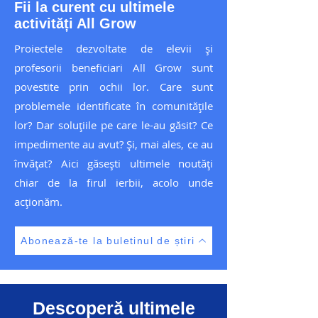
Fii la curent cu ultimele
activități All Grow
Proiectele dezvoltate de elevii și
profesorii beneficiari All Grow sunt
povestite prin ochii lor. Care sunt
problemele identificate în comunitățile
lor? Dar soluțiile pe care le-au găsit? Ce
impedimente au avut? Și, mai ales, ce au
învățat? Aici găsești ultimele noutăți
chiar de la firul ierbii, acolo unde
acționăm.
Abonează-te la buletinul de știri
Descoperă ultimele