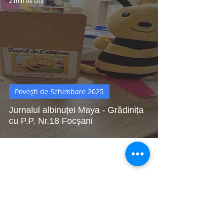
2 min de citit
Povești de Schimbare 2025
Jurnalul albinuței Maya - Grădinița
cu P.P. Nr.18 Focșani
Buletin de știri
Citește cel mai recent buletin