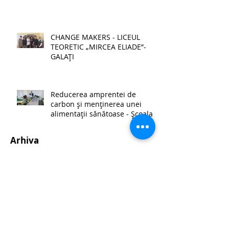
CHANGE MAKERS - LICEUL
TEORETIC „MIRCEA ELIADE”-
GALAȚI
Reducerea amprentei de
carbon și menținerea unei
alimentații sănătoase - Școala
Gimnazială Palanca
Arhiva
iunie 2026
(2)
2 postări
mai 2026
(3)
3 postări
mai 2025
(10)
10 postări
ianuarie 2025
(2)
2 postări
decembrie 2024
(18)
18 postări