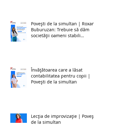
Povești de la simultan | Roxana
Buburuzan: Trebuie să dăm
societății oameni stabili
emoțional și dezvoltați cognitiv,
ceea ce este foarte greu în
zilele noastre, cu toate
schimbările.
Învățătoarea care a lăsat
contabilitatea pentru copii |
Povești de la simultan
Lecția de improvizație | Povești
de la simultan