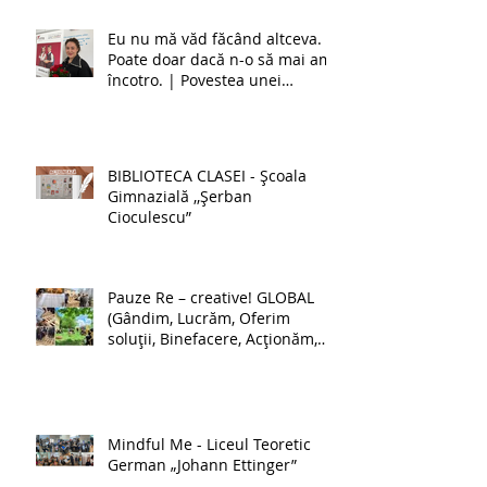
Eu nu mă văd făcând altceva.
Poate doar dacă n-o să mai am
încotro. | Povestea unei
învățătoare de la simultan
BIBLIOTECA CLASEI - Școala
Gimnazială ,,Șerban
Cioculescu”
Pauze Re – creative! GLOBAL
(Gândim, Lucrăm, Oferim
soluții, Binefacere, Acționăm,
Luptăm pentru schimbare) -
Școala Gimnazială nr. 1 Lehliu-
Gară
Mindful Me - Liceul Teoretic
German „Johann Ettinger”