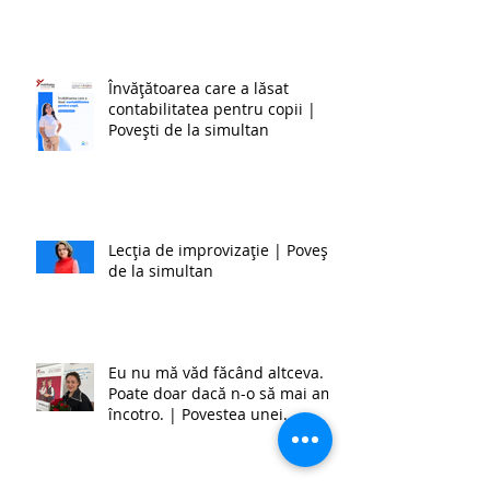
ceea ce este foarte greu în
zilele noastre, cu toate
schimbările.
Învățătoarea care a lăsat
contabilitatea pentru copii |
Povești de la simultan
Lecția de improvizație | Povești
de la simultan
Eu nu mă văd făcând altceva.
Poate doar dacă n-o să mai am
încotro. | Povestea unei
învățătoare de la simultan