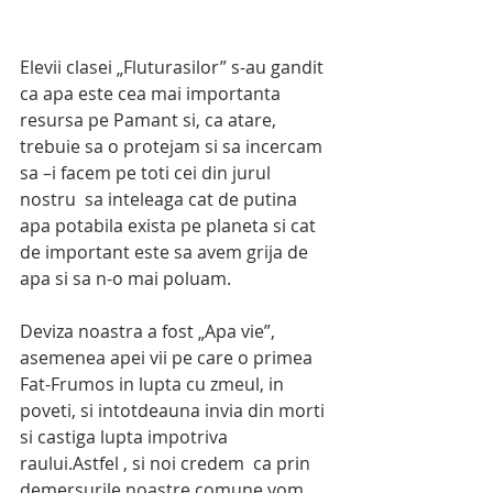
Elevii clasei „Fluturasilor” s-au gandit 
ca apa este cea mai importanta 
resursa pe Pamant si, ca atare, 
trebuie sa o protejam si sa incercam 
sa –i facem pe toti cei din jurul 
nostru  sa inteleaga cat de putina 
apa potabila exista pe planeta si cat 
de important este sa avem grija de 
apa si sa n-o mai poluam.
Deviza noastra a fost „Apa vie”, 
asemenea apei vii pe care o primea 
Fat-Frumos in lupta cu zmeul, in 
poveti, si intotdeauna invia din morti 
si castiga lupta impotriva 
raului.Astfel , si noi credem  ca prin 
demersurile noastre comune vom 